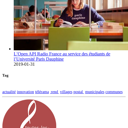
L’Open API Radio France au service des étudiants de
l’Université Paris Dauphine
2019-01-31
Tag
actualité
innovation
télérama
rend
villages
postal
municipales
communes