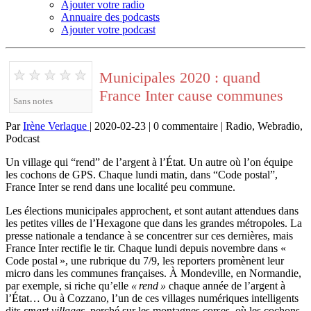
Ajouter votre radio
Annuaire des podcasts
Ajouter votre podcast
★
★
★
★
★
Municipales 2020 : quand
France Inter cause communes
Sans notes
Par
Irène Verlaque
| 2020-02-23 | 0 commentaire | Radio, Webradio,
Podcast
Un village qui “rend” de l’argent à l’État. Un autre où l’on équipe
les cochons de GPS. Chaque lundi matin, dans “Code postal”,
France Inter se rend dans une localité peu commune.
Les élections municipales approchent, et sont autant attendues dans
les petites villes de l’Hexagone que dans les grandes métropoles. La
presse nationale a tendance à se concentrer sur ces dernières, mais
France Inter rectifie le tir. Chaque lundi depuis novembre dans «
Code postal », une rubrique du 7/9, les reporters promènent leur
micro dans les communes françaises. À Mondeville, en Normandie,
par exemple, si riche qu’elle
« rend »
chaque année de l’argent à
l’État… Ou à Cozzano, l’un de ces villages numériques intelligents
dits
smart villages,
perché sur les montagnes corses, où les cochons