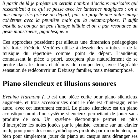
à partir de là je projette un certain nombre d’actions musicales qui
ressemblent à ce qui se passe avec les lanternes magiques : on a
une image très précise au départ, puis on projette une autre image
cohérente avec la première mais qui la métamorphose. Il suffit
ensuite de bouger un peu l’image initiale et on a par résonance un
geste monstrueux, gigantesque. »
Ces approches possèdent par ailleurs une dimension pédagogique
très forte. Frédéric Verrières utilise à dessein des « tubes » de la
musique du répertoire comme point de départ. L’auditeur,
connaissant la pièce a priori, acceptera plus naturellement de se
perdre dans les tours et détours du compositeur, avec l’agréable
sensation de redécouvrir un Debussy familier, mais métamorphosé.
Piano silencieux et illusions sonores
Evening Harmony (…)
est une pièce écrite pour piano silencieux
augmenté, et trois accessoiristes dont le rôle est d’interagir, entre
autre, avec cet instrument central. Le piano silencieux est un piano
acoustique muni d’un système silencieux permettant de jouer sans
produire de son. Un système électronique permet en plus
d’interpréter les notes jouées par le pianiste, comme sur un clavier
midi, pour jouer des sons synthétiques produits par un ordinateur, ou
bien pour simplement jouer du piano au casque sans déranger ses