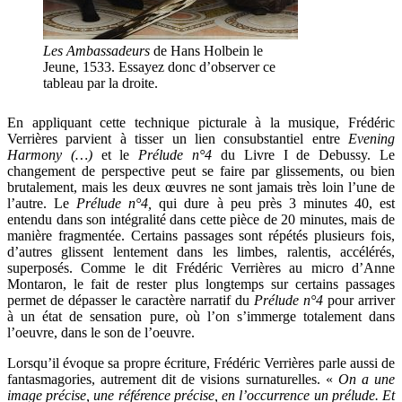
Les Ambassadeurs
de Hans Holbein le
Jeune, 1533. Essayez donc d’observer ce
tableau par la droite.
En appliquant cette technique picturale à la musique, Frédéric
Verrières parvient à tisser un lien consubstantiel entre
Evening
Harmony (…)
et le
Prélude n°4
du Livre I de Debussy. Le
changement de perspective peut se faire par glissements, ou bien
brutalement, mais les deux œuvres ne sont jamais très loin l’une de
l’autre. Le
Prélude n°4,
qui dure à peu près 3 minutes 40, est
entendu dans son intégralité dans cette pièce de 20 minutes, mais de
manière fragmentée. Certains passages sont répétés plusieurs fois,
d’autres glissent lentement dans les limbes, ralentis, accélérés,
superposés. Comme le dit Frédéric Verrières au micro d’Anne
Montaron, le fait de rester plus longtemps sur certains passages
permet de dépasser le caractère narratif du
Prélude n°4
pour arriver
à un état de sensation pure, où l’on s’immerge totalement dans
l’oeuvre, dans le son de l’oeuvre.
Lorsqu’il évoque sa propre écriture, Frédéric Verrières parle aussi de
fantasmagories, autrement dit de visions surnaturelles. «
On a une
image précise, une référence précise, en l’occurrence un prélude. Et