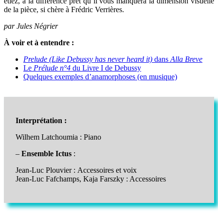
étiez, à la différence prêt qu’il vous manquera la dimension visuelle
de la pièce, si chère à Frédric Verrières.
par Jules Négrier
À voir et à entendre :
Prelude (Like Debussy has never heard it)
dans
Alla Breve
Le
Prélude n°4
du Livre I de Debussy
Quelques exemples d’anamorphoses (en musique)
Interprétation :
Wilhem Latchoumia : Piano
–
Ensemble Ictus
:
Jean-Luc Plouvier : Accessoires et voix
Jean-Luc Fafchamps, Kaja Farszky : Accessoires