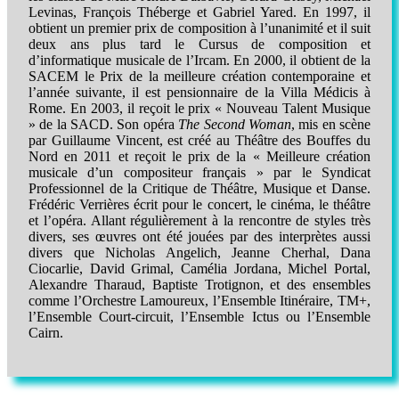
Levinas, François Théberge et Gabriel Yared. En 1997, il
obtient un premier prix de composition à l’unanimité et il suit
deux ans plus tard le Cursus de composition et
d’informatique musicale de l’Ircam. En 2000, il obtient de la
SACEM le Prix de la meilleure création contemporaine et
l’année suivante, il est pensionnaire de la Villa Médicis à
Rome. En 2003, il reçoit le prix « Nouveau Talent Musique
» de la SACD. Son opéra
The Second Woman
, mis en scène
par Guillaume Vincent, est créé au Théâtre des Bouffes du
Nord en 2011 et reçoit le prix de la « Meilleure création
musicale d’un compositeur français » par le Syndicat
Professionnel de la Critique de Théâtre, Musique et Danse.
Frédéric Verrières écrit pour le concert, le cinéma, le théâtre
et l’opéra. Allant régulièrement à la rencontre de styles très
divers, ses œuvres ont été jouées par des interprètes aussi
divers que Nicholas Angelich, Jeanne Cherhal, Dana
Ciocarlie, David Grimal, Camélia Jordana, Michel Portal,
Alexandre Tharaud, Baptiste Trotignon, et des ensembles
comme l’Orchestre Lamoureux, l’Ensemble Itinéraire, TM+,
l’Ensemble Court-circuit, l’Ensemble Ictus ou l’Ensemble
Cairn.