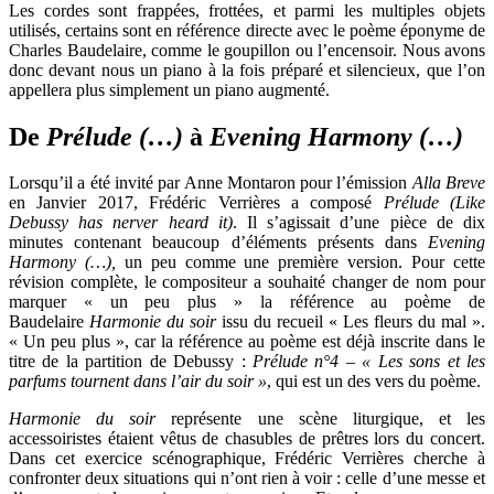
Les cordes sont frappées, frottées, et parmi les multiples objets
utilisés, certains sont en référence directe avec le poème éponyme de
Charles Baudelaire, comme le goupillon ou l’encensoir. Nous avons
donc devant nous un piano à la fois préparé et silencieux, que l’on
appellera plus simplement un piano augmenté.
De
Prélude (…)
à
Evening Harmony (…)
Lorsqu’il a été invité par Anne Montaron pour l’émission
Alla Breve
en Janvier 2017, Frédéric Verrières a composé
Prélude (Like
Debussy has nerver heard it)
. Il s’agissait d’une pièce de dix
minutes contenant beaucoup d’éléments présents dans
Evening
Harmony (…),
un peu comme une première version. Pour cette
révision complète, le compositeur a souhaité changer de nom pour
marquer « un peu plus » la référence au poème de
Baudelaire
Harmonie du soir
issu du recueil « Les fleurs du mal ».
« Un peu plus », car la référence au poème est déjà inscrite dans le
titre de la partition de Debussy :
Prélude n°4 – « Les sons et les
parfums tournent dans l’air du soir »
, qui est un des vers du poème.
Harmonie du soir
représente une scène liturgique, et les
accessoiristes étaient vêtus de chasubles de prêtres lors du concert.
Dans cet exercice scénographique, Frédéric Verrières cherche à
confronter deux situations qui n’ont rien à voir : celle d’une messe et