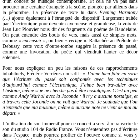
d’un concert de musique contemporaine. Et cela ne va pas sans
procurer une certaine étrangeté à la scène, plongée par ailleurs dans
la pénombre. La présence de texte lu dans
Evening Harmony
(…)
ajoute également à l’étrangeté du dispositif. Largement traitée
par l’électronique pour devenir caverneuse et granuleuse, la voix de
Jean-Luc Plouvier nous dit des fragments du poème de Baudelaire.
On peut entendre des bouts de vers, mais aussi de simples mots,
comme «
encensoir »
, ou bien «
vertige »
. Rattachée au Prélude de
Debussy, cette voix d’outre-tombe suggère la présence du passé,
comme une invocation du poète qui viendrait hanter ce décor
solennel.
Pour nous expliquer un peu les raisons de ces rapprochements
inhabituels, Frédéric Verrières nous dit : «
J’aime bien faire en sorte
que l’écriture du passé soit confrontée avec les techniques
d’aujourd’hui comme l’électronique. J’aime bien travailler avec
l’histoire, même si je ne cherche pas à être nostalgique. C’est un peu
comme Andy Warhol avec la Joconde : il n’y a aucune nostalgie, et
à travers cette Joconde on ne voit que Warhol. Je souhaite que l’on
n’entende que ma musique, même si aucune note ne vient de moi au
départ. »
L’utilisation du son immersif pour ce concert a servi à retranscrire le
son du studio 104 de Radio France. Vous n’entendrez pas d’écriture
dans l’espace, mais pourrez profiter de l’oeuvre comme si vous y