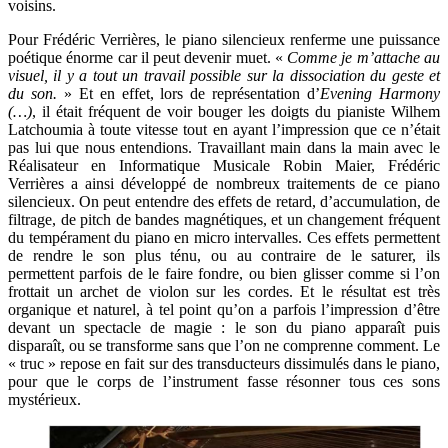
voisins.
Pour Frédéric Verrières, le piano silencieux renferme une puissance
poétique énorme car il peut devenir muet. «
Comme je m’attache au
visuel, il y a tout un travail possible sur la dissociation du geste et
du son.
» Et en effet, lors de représentation d’
Evening Harmony
(…)
, il était fréquent de voir bouger les doigts du pianiste Wilhem
Latchoumia à toute vitesse tout en ayant l’impression que ce n’était
pas lui que nous entendions. Travaillant main dans la main avec le
Réalisateur en Informatique Musicale Robin Maier, Frédéric
Verrières a ainsi développé de nombreux traitements de ce piano
silencieux. On peut entendre des effets de retard, d’accumulation, de
filtrage, de pitch de bandes magnétiques, et un changement fréquent
du tempérament du piano en micro intervalles. Ces effets permettent
de rendre le son plus ténu, ou au contraire de le saturer, ils
permettent parfois de le faire fondre, ou bien glisser comme si l’on
frottait un archet de violon sur les cordes. Et le résultat est très
organique et naturel, à tel point qu’on a parfois l’impression d’être
devant un spectacle de magie : le son du piano apparaît puis
disparaît, ou se transforme sans que l’on ne comprenne comment. Le
« truc » repose en fait sur des transducteurs dissimulés dans le piano,
pour que le corps de l’instrument fasse résonner tous ces sons
mystérieux.