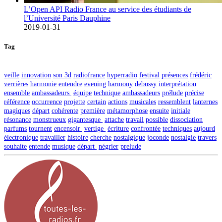
L’Open API Radio France au service des étudiants de
l’Université Paris Dauphine
2019-01-31
Tag
veille
innovation
son 3d
radiofrance
hyperradio
festival
présences
frédéric
verrières
harmonie
entendre
evening
harmony
debussy
interprétation
ensemble
ambassadeurs
équipe
technique
ambassadeurs
prélude
précise
référence
occurrence
projette
certain
actions
musicales
ressemblent
lanternes
magiques
départ
cohérente
première
métamorphose
ensuite
initiale
résonance
monstrueux
gigantesque
attache
travail
possible
dissociation
parfums
tournent
encensoir
vertige
écriture
confrontée
techniques
aujourd
électronique
travailler
histoire
cherche
nostalgique
joconde
nostalgie
travers
souhaite
entende
musique
départ
négrier
prelude