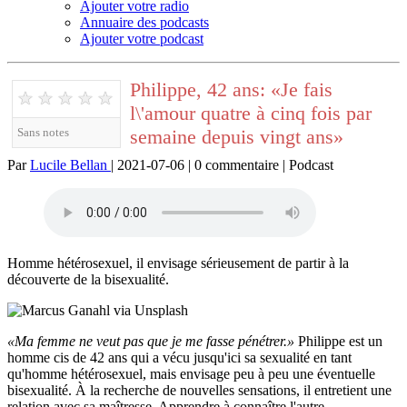
Ajouter votre radio
Annuaire des podcasts
Ajouter votre podcast
Philippe, 42 ans: «Je fais
★
★
★
★
★
l\'amour quatre à cinq fois par
semaine depuis vingt ans»
Sans notes
Par
Lucile Bellan
| 2021-07-06 | 0 commentaire | Podcast
Homme hétérosexuel, il envisage sérieusement de partir à la
découverte de la bisexualité.
«Ma femme ne veut pas que je me fasse pénétrer.»
Philippe est un
homme cis de 42 ans qui a vécu jusqu'ici sa sexualité en tant
qu'homme hétérosexuel, mais envisage peu à peu une éventuelle
bisexualité. À la recherche de nouvelles sensations, il entretient une
relation avec sa maîtresse. Apprendre à connaître l'autre,