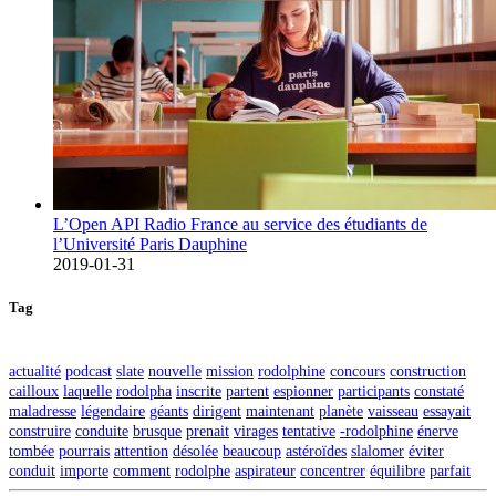
L’Open API Radio France au service des étudiants de
l’Université Paris Dauphine
2019-01-31
Tag
actualité
podcast
slate
nouvelle
mission
rodolphine
concours
construction
cailloux
laquelle
rodolpha
inscrite
partent
espionner
participants
constaté
maladresse
légendaire
géants
dirigent
maintenant
planète
vaisseau
essayait
construire
conduite
brusque
prenait
virages
tentative
-rodolphine
énerve
tombée
pourrais
attention
désolée
beaucoup
astéroïdes
slalomer
éviter
conduit
importe
comment
rodolphe
aspirateur
concentrer
équilibre
parfait