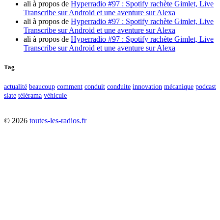
ali
à propos de
Hyperradio #97 : Spotify rachète Gimlet, Live
Transcribe sur Android et une aventure sur Alexa
ali
à propos de
Hyperradio #97 : Spotify rachète Gimlet, Live
Transcribe sur Android et une aventure sur Alexa
ali
à propos de
Hyperradio #97 : Spotify rachète Gimlet, Live
Transcribe sur Android et une aventure sur Alexa
Tag
actualité
beaucoup
comment
conduit
conduite
innovation
mécanique
podcast
slate
télérama
véhicule
©
2026
toutes-les-radios.fr