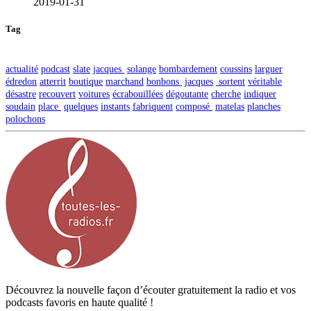
2019-01-31
Tag
actualité
podcast
slate
jacques
solange
bombardement
coussins
larguer
édredon
atterrit
boutique
marchand
bonbons
jacques
sortent
véritable
désastre
recouvert
voitures
écrabouillées
dégoutante
cherche
indiquer
soudain
place
quelques
instants
fabriquent
composé
matelas
planches
polochons
Découvrez la nouvelle façon d’écouter gratuitement la radio et vos
podcasts favoris en haute qualité !