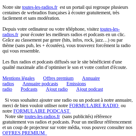
Notre site
toutes-les-radios.fr
est un portail qui regroupe plusieurs
centaines de webradios françaises à écouter gratuitement, très
facilement et sans modération.
Depuis votre ordinateur ou votre téléphone, visitez
toutes-les-
radios.fr
pour écouter les meilleurs radios et podcasts en un clic.
Grâce au classement par genre (hits, infos, rock, jazz…) ou par
thème (sans pub, les + écoutées), vous trouverez forcément la radio
qui vous ressemble.
Les flux radios et podcasts diffusés sur le site bénéficient d'une
qualité maximale afin d’optimiser le son et votre confort d'écoute.
Mentions légales
Offres premium
Annuaire
radios
Annuaire podcasts
Emissions
radio
Podcasts
Ajout radio
Ajout podcast
Si vous souhaitez ajouter une radio ou un podcast à notre annuaire,
merci de bien vouloir utiliser notre
FORMULAIRE RADIO
ou
notre
FORMULAIRE PODCAST
Notre site
toutes-les-radios.fr
(sans publicités) référence
gratuitement vos radios et podcasts. Pour un meilleur référencement
et un coup de projecteur sur votre média, vous pouvez consulter nos
OFFRES PREMIUM