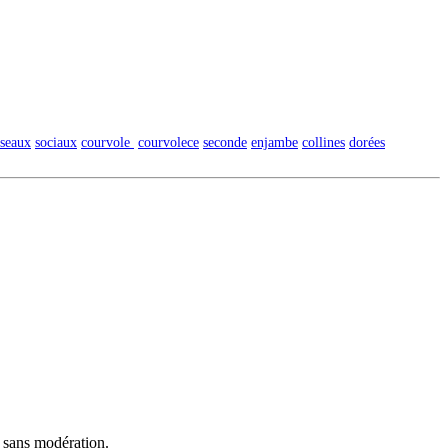
éseaux
sociaux
courvole
courvolece
seconde
enjambe
collines
dorées
t sans modération.