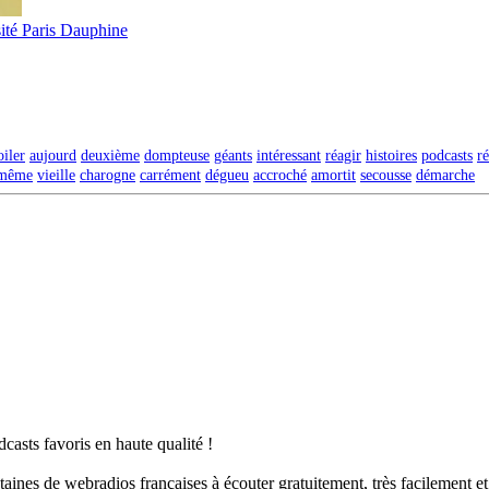
ité Paris Dauphine
oiler
aujourd
deuxième
dompteuse
géants
intéressant
réagir
histoires
podcasts
r
-même
vieille
charogne
carrément
dégueu
accroché
amortit
secousse
démarche
casts favoris en haute qualité !
taines de webradios françaises à écouter gratuitement, très facilement e