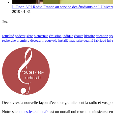
L’Open API Radio France au service des étudiants de l’Univers
2019-01-31
Tag
actualité
podcast
slate
bienvenue
émission
indique
écoute
histoire
attention
sp
recherche
première
découvrir
courvole
installé
mauvaise
qualité
fabriqué
lui
Découvrez la nouvelle façon d’écouter gratuitement la radio et vos pod
Notre site
toutes-les-radios.fr
est un portail qui regroupe plusieurs cen