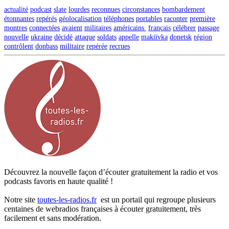
actualité
podcast
slate
lourdes
reconnues
circonstances
bombardement
étonnantes
repérés
géolocalisation
téléphones
portables
raconter
première
montres
connectées
avaient
militaires
américains
français
célébrer
passage
nouvelle
ukraine
décidé
attaque
soldats
appelle
makiïvka
donetsk
région
contrôlent
donbass
militaire
repérée
recrues
Découvrez la nouvelle façon d’écouter gratuitement la radio et vos
podcasts favoris en haute qualité !
Notre site
toutes-les-radios.fr
est un portail qui regroupe plusieurs
centaines de webradios françaises à écouter gratuitement, très
facilement et sans modération.