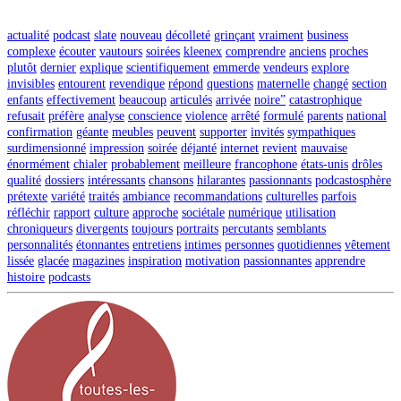
actualité
podcast
slate
nouveau
décolleté
grinçant
vraiment
business
complexe
écouter
vautours
soirées
kleenex
comprendre
anciens
proches
plutôt
dernier
explique
scientifiquement
emmerde
vendeurs
explore
invisibles
entourent
revendique
répond
questions
maternelle
changé
section
enfants
effectivement
beaucoup
articulés
arrivée
noire”
catastrophique
refusait
préfère
analyse
conscience
violence
arrêté
formulé
parents
national
confirmation
géante
meubles
peuvent
supporter
invités
sympathiques
surdimensionné
impression
soirée
déjanté
internet
revient
mauvaise
énormément
chialer
probablement
meilleure
francophone
états-unis
drôles
qualité
dossiers
intéressants
chansons
hilarantes
passionnants
podcastosphère
prétexte
variété
traités
ambiance
recommandations
culturelles
parfois
réfléchir
rapport
culture
approche
sociétale
numérique
utilisation
chroniqueurs
divergents
toujours
portraits
percutants
semblants
personnalités
étonnantes
entretiens
intimes
personnes
quotidiennes
vêtement
lissée
glacée
magazines
inspiration
motivation
passionnantes
apprendre
histoire
podcasts