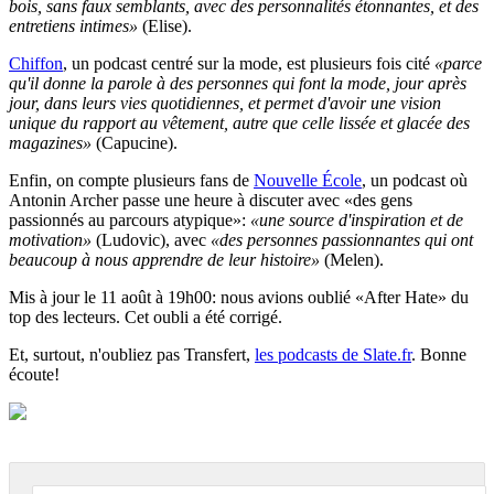
bois, sans faux semblants, avec des personnalités étonnantes, et des
entretiens intimes»
(Elise).
Chiffon
, un podcast centré sur la mode, est plusieurs fois cité
«parce
qu'il donne la parole à des personnes qui font la mode, jour après
jour, dans leurs vies quotidiennes, et permet d'avoir une vision
unique du rapport au vêtement, autre que celle lissée et glacée des
magazines»
(Capucine).
Enfin, on compte plusieurs fans de
Nouvelle École
, un podcast où
Antonin Archer passe une heure à discuter avec «des gens
passionnés au parcours atypique»:
«une source d'inspiration et de
motivation»
(Ludovic), avec
«des personnes passionnantes qui ont
beaucoup à nous apprendre de leur histoire»
(Melen).
Mis à jour le 11 août à 19h00: nous avions oublié «After Hate» du
top des lecteurs. Cet oubli a été corrigé.
Et, surtout, n'oubliez pas Transfert,
les podcasts de Slate.fr
. Bonne
écoute!