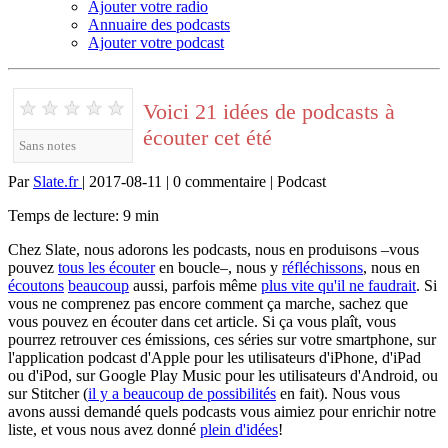
Ajouter votre radio
Annuaire des podcasts
Ajouter votre podcast
★
★
★
★
★
Voici 21 idées de podcasts à
écouter cet été
Sans notes
Par
Slate.fr
| 2017-08-11 | 0 commentaire | Podcast
Temps de lecture: 9 min
Chez Slate, nous adorons les podcasts, nous en produisons –vous
pouvez
tous les écouter
en boucle–, nous y
réfléchissons
, nous en
écoutons
beaucoup
aussi, parfois même
plus vite qu'il ne faudrait
. Si
vous ne comprenez pas encore comment ça marche, sachez que
vous pouvez en écouter dans cet article. Si ça vous plaît, vous
pourrez retrouver ces émissions, ces séries sur votre smartphone, sur
l'application podcast d'Apple pour les utilisateurs d'iPhone, d'iPad
ou d'iPod, sur Google Play Music pour les utilisateurs d'Android, ou
sur Stitcher (
il y a beaucoup de possibilités
en fait). Nous vous
avons aussi demandé quels podcasts vous aimiez pour enrichir notre
liste, et vous nous avez donné
plein d'idées
!