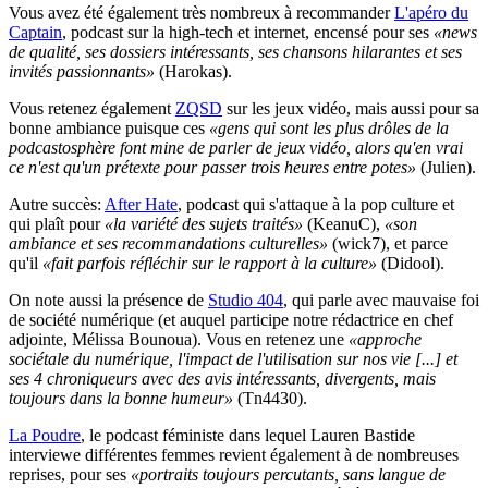
Vous avez été également très nombreux à recommander
L'apéro du
Captain
, podcast sur la high-tech et internet, encensé pour ses
«news
de qualité, ses dossiers intéressants, ses chansons hilarantes et ses
invités passionnants»
(Harokas).
Vous retenez également
ZQSD
sur les jeux vidéo, mais aussi pour sa
bonne ambiance puisque ces
«gens qui sont les plus drôles de la
podcastosphère font mine de parler de jeux vidéo, alors qu'en vrai
ce n'est qu'un prétexte pour passer trois heures entre potes»
(Julien).
Autre succès:
After Hate
, podcast qui s'attaque à la pop culture et
qui plaît pour
«la variété des sujets traités»
(KeanuC),
«son
ambiance et ses recommandations culturelles»
(wick7), et parce
qu'il
«fait parfois réfléchir sur le rapport à la culture»
(Didool).
On note aussi la présence de
Studio 404
, qui parle avec mauvaise foi
de société numérique (et auquel participe notre rédactrice en chef
adjointe, Mélissa Bounoua). Vous en retenez une
«approche
sociétale du numérique, l'impact de l'utilisation sur nos vie [...] et
ses 4 chroniqueurs avec des avis intéressants, divergents, mais
toujours dans la bonne humeur»
(Tn4430).
La Poudre
, le podcast féministe dans lequel Lauren Bastide
interviewe différentes femmes revient également à de nombreuses
reprises, pour ses
«portraits toujours percutants, sans langue de