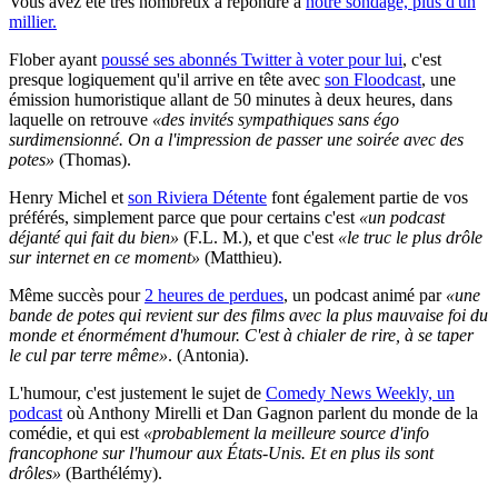
Vous avez été très nombreux à répondre à
notre sondage, plus d'un
millier.
Flober ayant
poussé ses abonnés Twitter à voter pour lui
, c'est
presque logiquement qu'il arrive en tête avec
son Floodcast
, une
émission humoristique allant de 50 minutes à deux heures, dans
laquelle on retrouve
«des invités sympathiques sans égo
surdimensionné. On a l'impression de passer une soirée avec des
potes»
(Thomas).
Henry Michel et
son Riviera Détente
font également partie de vos
préférés, simplement parce que pour certains c'est
«un podcast
déjanté qui fait du bien»
(F.L. M.), et que c'est
«le truc le plus drôle
sur internet en ce moment»
(Matthieu).
Même succès pour
2 heures de perdues
, un podcast animé par
«une
bande de potes qui revient sur des films avec la plus mauvaise foi du
monde et énormément d'humour. C'est à chialer de rire, à se taper
le cul par terre même»
. (Antonia).
L'humour, c'est justement le sujet de
Comedy News Weekly, un
podcast
où Anthony Mirelli et Dan Gagnon parlent du monde de la
comédie, et qui est
«probablement la meilleure source d'info
francophone sur l'humour aux États-Unis. Et en plus ils sont
drôles»
(Barthélémy).