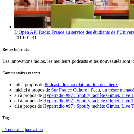
L’Open API Radio France au service des étudiants de l’Univers
2019-01-31
Restez informés
Les innovations radios, les meilleurs podcasts et les nouveautés sont ic
Commentaires récents
tuli
à propos de
Podcast : le chocolat, un don des dieux
michel
à propos de
Sur France Culture : l’eau, un trésor menacé
ali
à propos de
Hyperradio #97 : Spotify rachète Gimlet, Live T
ali
à propos de
Hyperradio #97 : Spotify rachète Gimlet, Live T
ali
à propos de
Hyperradio #97 : Spotify rachète Gimlet, Live T
Tag
déconnexion
innovation