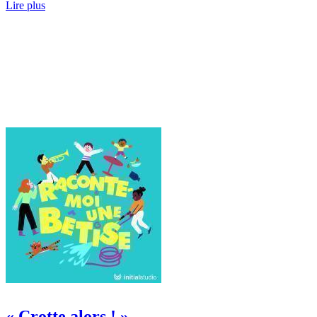
Lire plus
« Crotte alors ! »