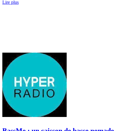
Lire plus
BassMe : un caisson de basse nomade