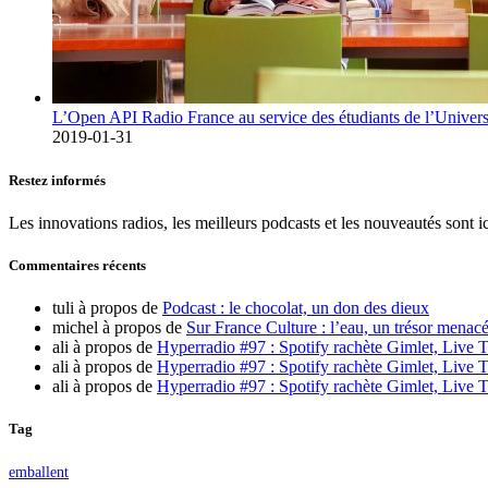
L’Open API Radio France au service des étudiants de l’Univers
2019-01-31
Restez informés
Les innovations radios, les meilleurs podcasts et les nouveautés sont ic
Commentaires récents
tuli
à propos de
Podcast : le chocolat, un don des dieux
michel
à propos de
Sur France Culture : l’eau, un trésor menacé
ali
à propos de
Hyperradio #97 : Spotify rachète Gimlet, Live T
ali
à propos de
Hyperradio #97 : Spotify rachète Gimlet, Live T
ali
à propos de
Hyperradio #97 : Spotify rachète Gimlet, Live T
Tag
emballent