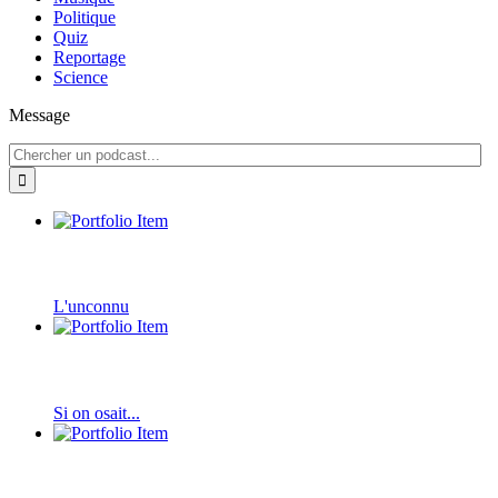
Politique
Quiz
Reportage
Science
Message
L'unconnu
Si on osait...