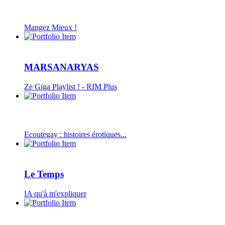
Mangez Mieux !
MARSANARYAS
Ze Giga Playlist ! - RIM Plus
Ecoutegay : histoires érotiques...
Le Temps
IA qu'à m'expliquer