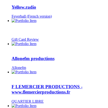
Yellow.radio
Feverball (French version)
Gift Card Review
Allonefm productions
Allonefm
F LEMERCIER PRODUCTIONS -
www.flemercierproductions.fr
QUARTIER LIBRE