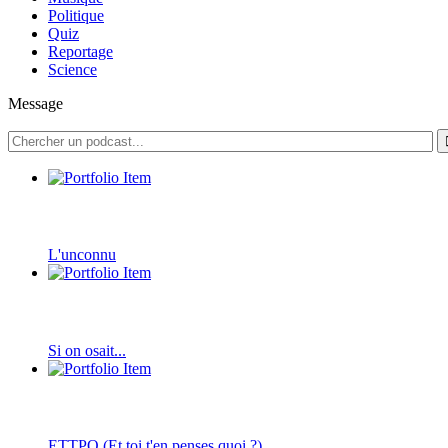
Politique
Quiz
Reportage
Science
Message
L'unconnu
Si on osait...
ETTPQ (Et toi t'en penses quoi ?)