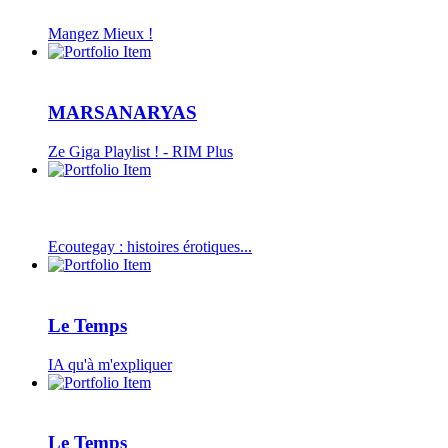
Mangez Mieux !
MARSANARYAS
Ze Giga Playlist ! - RIM Plus
Ecoutegay : histoires érotiques...
Le Temps
IA qu'à m'expliquer
Le Temps