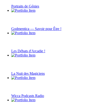
Portraits de Génies
Godmentica — Savoir pour Être !
Les Débats d'Arcadie !
La Nuit des Magiciens
Wicca Podcasts Radio