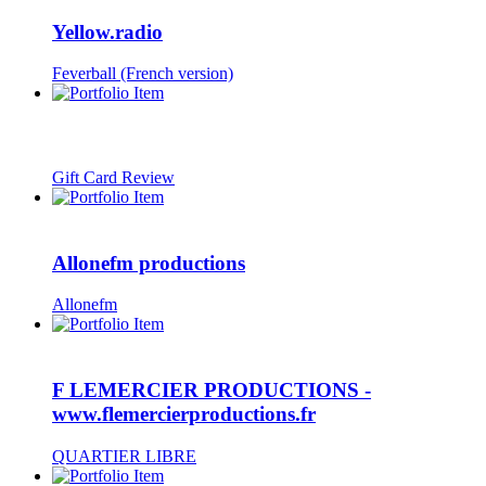
Yellow.radio
Feverball (French version)
Gift Card Review
Allonefm productions
Allonefm
F LEMERCIER PRODUCTIONS -
www.flemercierproductions.fr
QUARTIER LIBRE