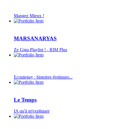
Mangez Mieux !
MARSANARYAS
Ze Giga Playlist ! - RIM Plus
Ecoutegay : histoires érotiques...
Le Temps
IA qu'à m'expliquer