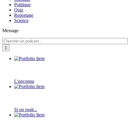
Politique
Quiz
Reportage
Science
Message
L'unconnu
Si on osait...