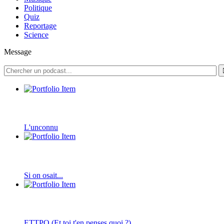
Politique
Quiz
Reportage
Science
Message
L'unconnu
Si on osait...
ETTPQ (Et toi t'en penses quoi ?)