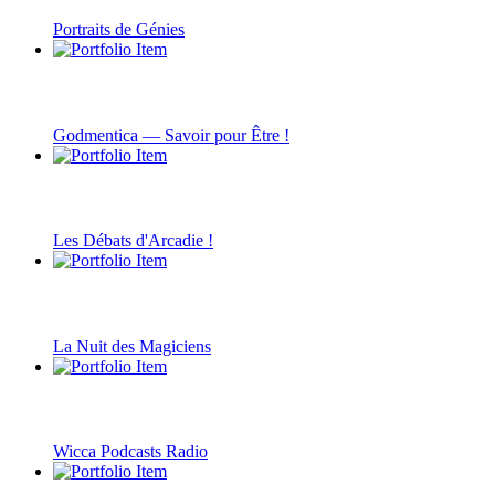
Portraits de Génies
Godmentica — Savoir pour Être !
Les Débats d'Arcadie !
La Nuit des Magiciens
Wicca Podcasts Radio