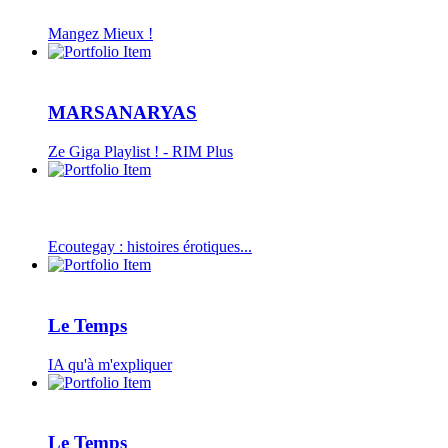
Mangez Mieux !
MARSANARYAS
Ze Giga Playlist ! - RIM Plus
Ecoutegay : histoires érotiques...
Le Temps
IA qu'à m'expliquer
Le Temps