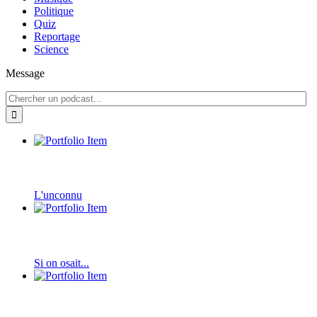
Politique
Quiz
Reportage
Science
Message
L'unconnu
Si on osait...