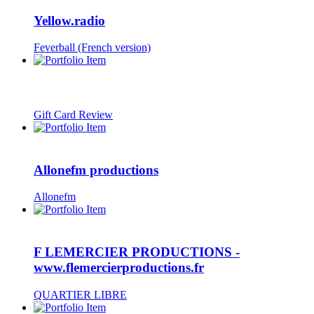
Yellow.radio
Feverball (French version)
Gift Card Review
Allonefm productions
Allonefm
F LEMERCIER PRODUCTIONS -
www.flemercierproductions.fr
QUARTIER LIBRE