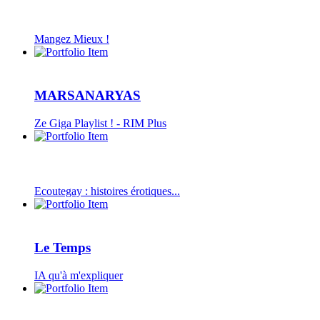
Mangez Mieux !
MARSANARYAS
Ze Giga Playlist ! - RIM Plus
Ecoutegay : histoires érotiques...
Le Temps
IA qu'à m'expliquer