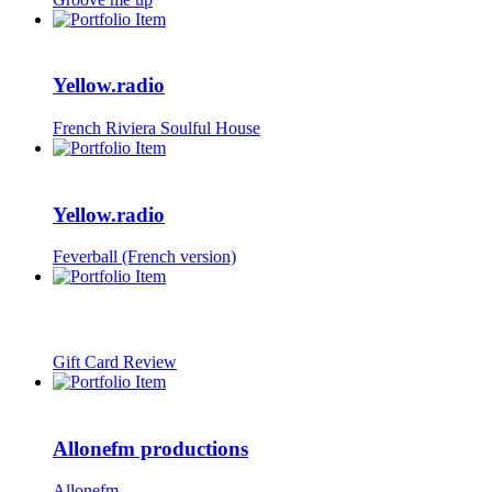
Yellow.radio
French Riviera Soulful House
Yellow.radio
Feverball (French version)
Gift Card Review
Allonefm productions
Allonefm