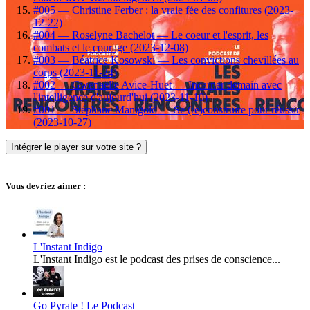
#005 — Christine Ferber : la vraie fée des confitures (2023-
12-22)
#004 — Roselyne Bachelot — Le coeur et l'esprit, les
combats et le courage (2023-12-08)
#003 — Béatrice Kosowski — Les convictions chevillées au
corps (2023-11-24)
#002 — Gwenaëlle Avice-Huet — Incarner demain avec
l'intelligence d'aujourd'hui (2023-11-10)
#001 — Stéphane Manigold — Se (re)construire pour réussir
(2023-10-27)
Intégrer le player sur votre site ?
Vous devriez aimer :
L'Instant Indigo
L'Instant Indigo est le podcast des prises de conscience...
Go Pyrate ! Le Podcast