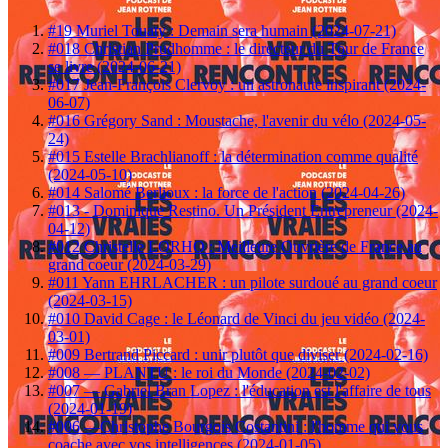
#19 Muriel Touaty : Demain sera humain (2024-07-21)
#018 Christian Prudhomme : le directeur du Tour de France
se livre (2024-06-21)
#017 Jean-François Clervoy : un astronaute inspirant (2024-
06-07)
#016 Grégory Sand : Moustache, l'avenir du vélo (2024-05-
24)
#015 Estelle Brachlianoff : la détermination comme qualité
(2024-05-10)
#014 Salomé Berlioux : la force de l'action (2024-04-26)
#013 - Dominique Restino. Un Président Entrepreneur (2024-
04-12)
#012 Christelle LORHO : Meilleure Ouvrière de France au
grand coeur (2024-03-29)
#011 Yann EHRLACHER : un pilote surdoué au grand coeur
(2024-03-15)
#010 David Cage : le Léonard de Vinci du jeu vidéo (2024-
03-01)
#009 Bertrand Piccard : unir plutôt que diviser (2024-02-16)
#008 — PLANTU : le roi du Monde (2024-02-02)
#007 — Gabriel Bran Lopez : l'éducation est l'affaire de tous
(2024-01-19)
#006 —Christophe Bourgois Costantini : l'homme qui vous
coache avec vos intelligences (2024-01-05)