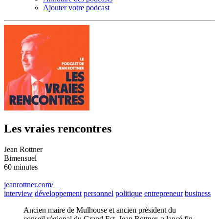
Ajouter votre podcast
Les vraies rencontres
Jean Rottner
Bimensuel
60 minutes
jeanrottner.com/
interview
développement
personnel
politique
entrepreneur
business
Ancien maire de Mulhouse et ancien président du
conseil régional du Grand Est, Jean Rottner, a lancé fin