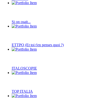
Si on osait...
ETTPQ (Et toi t'en penses quoi ?)
ITALOSCOPIE
TOP ITALIA