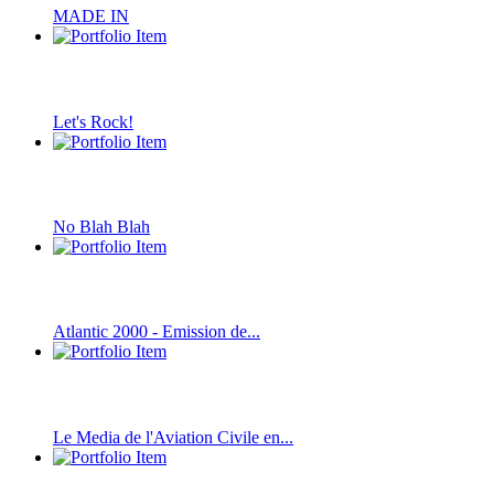
MADE IN
Let's Rock!
No Blah Blah
Atlantic 2000 - Emission de...
Le Media de l'Aviation Civile en...