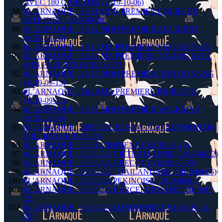
AVEC 180 GARÇONS (2019-10-06)
#L'ARNAQUE : S6.11 MON PREMIER COURS DE
KITESURF (2019-09-30)
#L'ARNAQUE : S6.12 MON PREMIER ACCIDENT
(2019-09-26)
#L'ARNAQUE : S6.13 MA PREMIÈRE VR (2019-09-21)
#L'ARNAQUE : S6.14 MA PREMIERE COLLOC AVEC
MES PARENTS (2019-09-17)
#L'ARNAQUE : S6.15 MON PREMIER DON DU SANG
(2019-09-15)
#L’ARNAQUE : S6.16 MA PREMIERE INCRUSTE
(2019-09-12)
#L'ARNAQUE : S6.17 MON PREMIER WALKMAN
(2019-09-09)
#L'ARNAQUE : EPISODE BONUS - LA CHANSON DU
MILLION (2019-09-08)
#L'ARNAQUE : S5.01 L'INDIENNE (2019-08-15)
#L'ARNAQUE : S5.02 LA VIETNAMIENNE (2019-08-12)
#L'ARNAQUE : S5.03 LA GRECQUE (2019-08-08)
#L'ARNAQUE : S5 04 LA THAILANDAISE (2019-08-05)
#L'ARNAQUE : S5.05 LA PEKINOISE (2019-08-01)
#L'ARNAQUE : S5.06 LA BARCELONNAISE (2019-07-
25)
#L'ARNAQUE : S5.07 LA LONDONNIENNE (2019-07-
25)