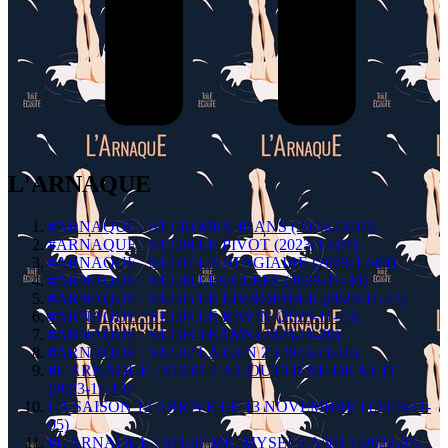
L'ARNAQUE
#ARNAQUE : S12.10 MES 40 ANS (2023-12-14)
#ARNAQUE : S12.08 LE PIVOT (2023-12-07)
#ARNAQUE : S12.07 LA STAGIAIRE (2023-12-04)
#ARNAQUE : S12.06 LES CLEFS (2023-11-30)
#ARNAQUE : S12.05 LE LIVROPHILE (2023-11-27)
#ARNAQUE : S12.04 LE RAVIN (2023-11-23)
#ARNAQUE : S12.03 TEAMS (2023-11-20)
#ARNAQUE : S12.02 LA GEN Z (2023-11-16)
#L'ARNAQUE : S12.01 LA GOUTTIÈRE DE NUIT
(2023-11-13)
LA SAISON 12 ARRIVE LE 13 NOVEMBRE ! (2023-11-
05)
#L'ARNAQUE : S11.07 ME, MYSELF AND I (2022-07-