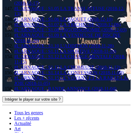
(2018-12-17)
#L'ARNAQUE : S1.05 LA TRANSLATEUSE (2018-12-
13)
#L'ARNAQUE : S1.06 LE PAQUET (2018-12-10)
#L'ARNAQUE : S1.07 LA TRICHEUSE (2018-12-06)
#L'ARNAQUE : S1.08 ANGOISSONOMIE (2018-12-03)
#L'ARNAQUE : S1.09 LA VENDEUSE DE PISCINE
(2018-11-29)
#L'ARNAQUE : S1.10 L'ADDITION (2018-11-28)
#L'ARNAQUE : S1.11 LA SPORTIVE (2018-11-19)
#L'ARNAQUE : S1.12 LA CHARGE MENTALE (2018-
11-15)
#L'ARNAQUE : S1.13 LA CHOMEUSE (2018-11-12)
#L'ARNAQUE : S1.14 LA CONFESSION (2018-11-08)
#L'ARNAQUE : S1.15 LE VOYANT ET LA RABAT-LA-
JOIE (2018-11-05)
#L'ARNAQUE : BANDE-ANNONCE (2018-11-04)
Intégrer le player sur votre site ?
Tous les genres
Les + récents
Actualité
Art