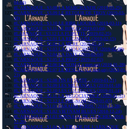
04-04)
#L'ARNAQUE : S3.08 LA MARCHANDE (2019-03-25)
#L'ARNAQUE : S3.09 LE RETOUR DE TROY (2019-03-
18)
#L'ARNAQUE : S3.10 LE RIRE LIQUIDE (2019-03-11)
#L'ARNAQUE : S3.11 LE BINGO (2019-03-04)
#LARNAQUE : S3.12 LA FLIPETTE (2019-02-25)
#L'ARNAQUE : S2.01 LA REGIMANE (2019-02-15)
#L'ARNAQUE : S2.02 LA MERE (2019-02-11)
#L'ARNAQUE : S2.03 LA CHOUCHOUTE (2019-02-08)
#L'ARNAQUE : S2.04 LA DATE (2019-02-04)
#L'ARNAQUE : S2.05 LA PREP' (2019-02-02)
#L'ARNAQUE : S2.06 LE NOM (La start-up) (2019-01-28)
#L'ARNAQUE : S2.07 LE RESEAU (La start-up) (2019-01-
23)
#L'ARNAQUE : S2.08 FIN ET SUITE... (2019-01-21)
#L'ARNAQUE : S2.09 LES MILLENIALS (2019-01-18)
#L'ARNAQUE : S2.10 LES COLLEGUES (2019-01-14)
#L'ARNAQUE : S2.11 LA NEGOCIATRICE (2019-01-11)
#L'ARNAQUE : S2.12 LE PRE-NOM (2019-01-07)
#L'ARNAQUE : S1.01 PARADIS PERDU (2018-12-28)
#L'ARNAQUE : S1.02 VIETNAM BLUES (2018-12-24)
#L'ARNAQUE : S1.03 SONNAGE DE CLOCHES (2018-
12-20)
#L'ARNAQUE : S1.04 LA TIRADE DE L'ARNAQUE