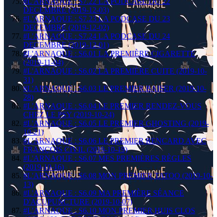
#L'ARNAQUE : S7.22 LA PODCASE DU 22
DECEMBRE (2019-12-03)
#L'ARNAQUE : S7.23 LA PODCASE DU 23
DECEMBRE (2019-12-02)
#L'ARNAQUE : S7.24 LA PODCASE DU 24
DECEMBRE (2019-12-01)
#L'ARNAQUE : S6.01 LA PREMIÈRE CIGARETTE
(2019-11-04)
#L'ARNAQUE : S6.02 LA PREMIÈRE CUITE (2019-10-
31)
#L'ARNAQUE : S6.03 LE PREMIER BAISER (2019-10-
28)
#L'ARNAQUE : S6.04 LE PREMIER RENDEZ-VOUS
CHEZ LE PSY (2019-10-24)
#L'ARNAQUE : S6.05 LE PREMIER GHOSTING (2019-
10-21)
#L'ARNAQUE : S6.06 LE PREMIER RENCARD AVEC
FRANÇOIS CIVIL (2019-10-19)
#L'ARNAQUE : S6.07 MES PREMIÈRES RÈGLES
(2019-10-16)
#L'ARNAQUE : S6.08 MON PREMIER TATOO (2019-10-
13)
#L'ARNAQUE : S6.09 MA PREMIÈRE SÉANCE
D'ACUPUNCTURE (2019-10-07)
#L'ARNAQUE : S6.10 MON PREMIER HUIS CLOS