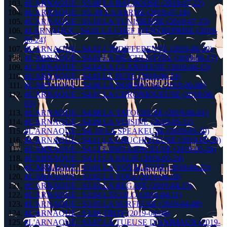
#L'ARNAQUE : S5.08 LA BALINAISE (2019-07-22)
#L'ARNAQUE : S5. 09 LA SARDE (2019-07-18)
#L'ARNAQUE : S5.10 LA TUNISIENNE (2019-07-15)
#LARNAQUE : S4.01 LA CHEF D'ENTREPRISE (2019-
06-24)
#L'ARNAQUE : S4.02 L'INDIFFERENTE (2019-06-20)
#L'ARNAQUE : S4.03 LA DÉ-CULOTTÉE (2019-06-17)
#L'ARNAQUE : S4.04 LA GLANDEUSE (2019-06-13)
#L'ARNAQUE : S4.05 LE PUTE (2019-06-10)
#L'ARNAQUE : S4.06 LA DORMEUSE (2019-06-06)
#L'ARNAQUE : S4.07 LA CHRONIQUEUSE (2019-06-
03)
#L'ARNAQUE : S4.08 LA TATOUEUSE (2019-06-01)
#L'ARNAQUE : S4.09 LA VOISINE (2019-05-31)
#L'ARNAQUE : S4. 10 LA SPEAKEUSE (2019-05-30)
#L'ARNAQUE : S4.11 LA CHUCHOTEUSE (2019-05-29)
#L'ARNAQUE : S4.12 L'INFLUENCEUSE (2019-05-28)
#L'ARNAQUE : S4.13 LA SALIE (2019-05-24)
#L'ARNAQUE : S3.01 LA VOYAGEUSE (2019-04-22)
#L'ARNAQUE : S3.02 LA YOGI (2019-04-18)
#L'ARNAQUE : S3.03 LA REGATE (2019-04-15)
#L'ARNAQUE : S3.04 L'ECOLO (2019-04-11)
#L'ARNAQUE : S3.05 LA SURFEUSE (2019-04-08)
#L'ARNAQUE : S3.06 TROY (2019-04-04)
#L'ARNAQUE : S3.07 LA TUEUSE D'ANIMAUX (2019-