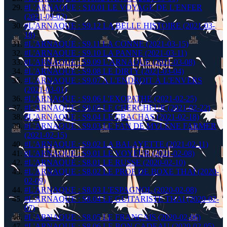
#L’ARNAQUE : S10.01 LE VOYAGE DE L'ENFER
(2021-09-02)
#L'ARNAQUE : S9.12 LA BELLE HISTOIRE (2021-03-
18)
#L'ARNAQUE : S9.11 LA CONNE (2021-03-15)
#L'ARNAQUE : S9.10 LA PANNE (2021-03-11)
#L'ARNAQUE : S9.09 L'ARNAQUE (2021-03-08)
#L'ARNAQUE : S9.08 LE DIRTY (2021-03-04)
#L'ARNAQUE : S9.07 A L'ENDROIT À L'ENVERS
(2021-03-01)
#L'ARNAQUE : S9.06 L'EXOPATHE (2021-02-25)
#L'ARNAQUE : S9.05 LE CHERCHEUR (2021-02-22)
#L'ARNAQUE : S9.04 LE CRACHAS (2021-02-18)
#L'ARNAQUE : S9.03 LE FAN DE MYLÈNE FARMER
(2021-02-15)
#L'ARNAQUE : S9.02 LA BALAYETTE (2021-02-11)
#L'ARNAQUE : S9.01 LE VOYEUR (2021-02-08)
#L'ARNAQUE : S8.01 LE RUSSE (2020-02-10)
#L'ARNAQUE : S8.02 LE PROF DE BOXE THAÏ (2020-
02-09)
#L'ARNAQUE : S8.03 L'ESPAGNOL (2020-02-08)
#L'ARNAQUE : S8.04 LE GUITARISTE THAI (2020-02-
07)
#L'ARNAQUE : S8.05 LE FRANÇAIS (2020-02-06)
#L'ARNAQUE : S8.06 LE BON CADEAU (2020-02-05)