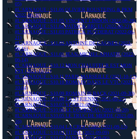
05)
#L'ARNAQUE : S11.06 OLIVIER ROUSTEING & PKM
(2022-06-30)
#L'ARNAQUE : S11.05 VINCENT LINDON (2022-06-28)
#L'ARNAQUE : S11.04 PATRICK BRUEL (2022-06-23)
#L'ARNAQUE : S11.03 PATRICK PUYDEBAT (2022-06-
21)
#L’ARNAQUE : S11.02 ANTOINE DE CAUNES (2022-
06-16)
#L’ARNAQUE : S11.01 JEAN-MICHEL APHATIE (2022-
06-14)
#L'ARNAQUE : S10.12 MON CHAUFFEUR EST MON
PSY (2021-10-12)
#L'ARNAQUE : S10.11 PARIS-MARSEILLE (2021-10-12)
#L'ARNAQUE : S10.10 ROMAIN DANS LE VTC (2021-
10-04)
#L'ARNAQUE : S10.09 ROMAIN IS BACK (2021-09-30)
#L'ARNAQUE : S10.08 LA SYRIENNE (2021-09-27)
#L'ARNAQUE : S10.07 YP (2021-09-23)
#L'ARNAQUE : S10.06 LE LOURDEAU (2021-09-20)
#L'ARNAQUE : S10.05 LE TRUC DE MERDE (2021-09-
16)
#L'ARNAQUE : S10.04 LA CROC GIRL (2021-09-13)
#L'ARNAQUE : S10.03 TITINE (2021-09-09)
#L'ARNAQUE : S10.02 PANOS (2021-09-06)