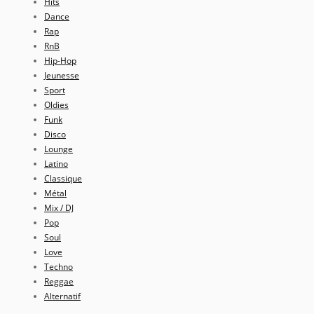
Hits
Dance
Rap
RnB
Hip-Hop
Jeunesse
Sport
Oldies
Funk
Disco
Lounge
Latino
Classique
Métal
Mix / DJ
Pop
Soul
Love
Techno
Reggae
Alternatif