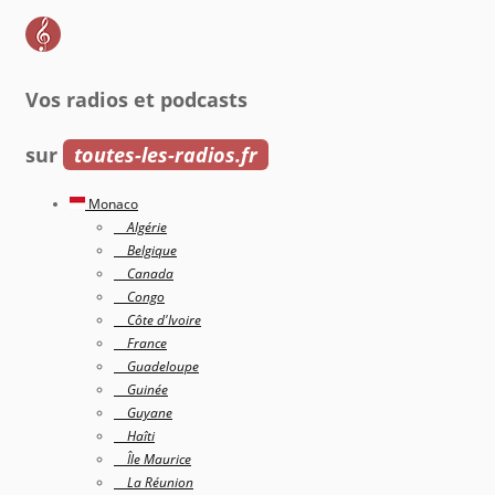
Vos radios et podcasts
sur
toutes-les-radios.fr
Monaco
Algérie
Belgique
Canada
Congo
Côte d'Ivoire
France
Guadeloupe
Guinée
Guyane
Haîti
Île Maurice
La Réunion