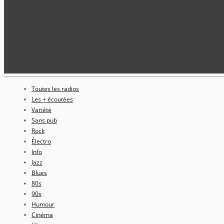
Toutes les radios
Les + écoutées
Variété
Sans pub
Rock
Électro
Info
Jazz
Blues
80s
90s
Humour
Cinéma