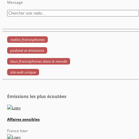
Message
radios francophones
podcast et émissions
lieux francophones dans le monde
site web unique
Émissions les plus écoutées
Affaires sensibles
France Inter