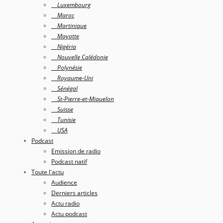
Luxembourg
Maroc
Martinique
Mayotte
Nigéria
Nouvelle Calédonie
Polynésie
Royaume-Uni
Sénégal
St-Pierre-et-Miquelon
Suisse
Tunisie
USA
Podcast
Emission de radio
Podcast natif
Toute l'actu
Audience
Derniers articles
Actu radio
Actu podcast