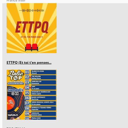
France Inter
ETTPQ (Et toi t'en penses...