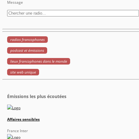
Message
radios francophones
podcast et émissions
lieux francophones dans le monde
site web unique
Émissions les plus écoutées
Affaires sensibles
France Inter