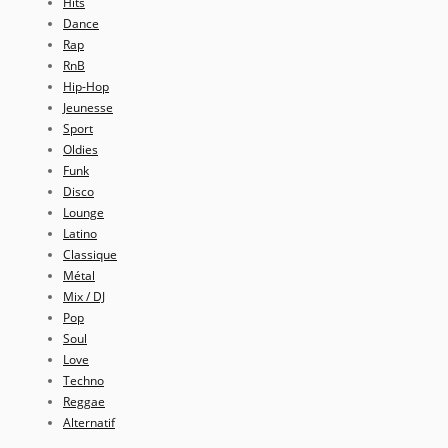
Hits
Dance
Rap
RnB
Hip-Hop
Jeunesse
Sport
Oldies
Funk
Disco
Lounge
Latino
Classique
Métal
Mix / DJ
Pop
Soul
Love
Techno
Reggae
Alternatif