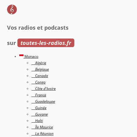
Vos radios et podcasts
sur
toutes-les-radios.fr
Monaco
Algérie
Belgique
Canada
Congo
Côte d'Ivoire
France
Guadeloupe
Guinée
Guyane
Haîti
Île Maurice
La Réunion