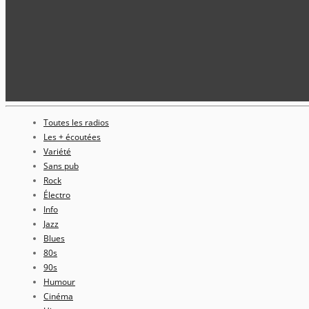
Toutes les radios
Les + écoutées
Variété
Sans pub
Rock
Électro
Info
Jazz
Blues
80s
90s
Humour
Cinéma