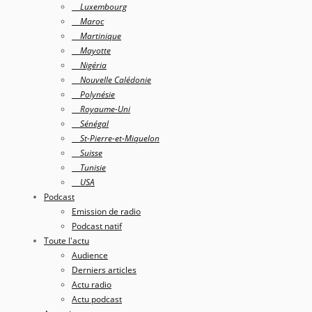
Luxembourg
Maroc
Martinique
Mayotte
Nigéria
Nouvelle Calédonie
Polynésie
Royaume-Uni
Sénégal
St-Pierre-et-Miquelon
Suisse
Tunisie
USA
Podcast
Emission de radio
Podcast natif
Toute l'actu
Audience
Derniers articles
Actu radio
Actu podcast