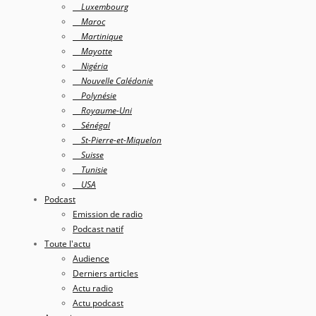
Luxembourg
Maroc
Martinique
Mayotte
Nigéria
Nouvelle Calédonie
Polynésie
Royaume-Uni
Sénégal
St-Pierre-et-Miquelon
Suisse
Tunisie
USA
Podcast
Emission de radio
Podcast natif
Toute l'actu
Audience
Derniers articles
Actu radio
Actu podcast