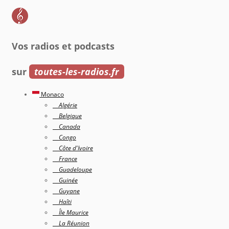
Vos radios et podcasts
sur
toutes-les-radios.fr
Monaco
Algérie
Belgique
Canada
Congo
Côte d'Ivoire
France
Guadeloupe
Guinée
Guyane
Haîti
Île Maurice
La Réunion