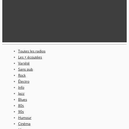
Toutes les radios
Les + écoutées
Variété
Sans pub
Rock
Électro
Info
Jazz
Blues
80s
90s
Humour
Cinéma