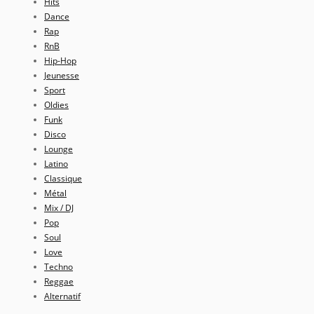
Hits
Dance
Rap
RnB
Hip-Hop
Jeunesse
Sport
Oldies
Funk
Disco
Lounge
Latino
Classique
Métal
Mix / DJ
Pop
Soul
Love
Techno
Reggae
Alternatif