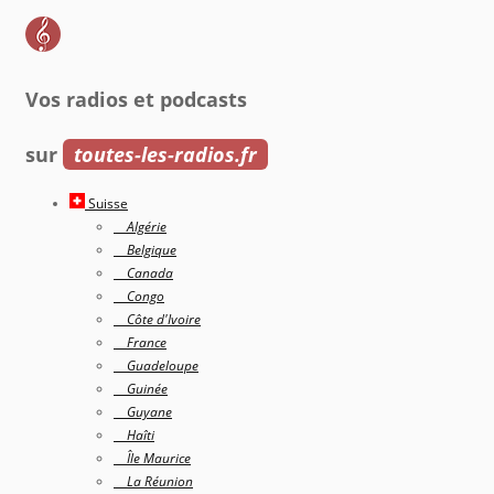
Vos radios et podcasts
sur
toutes-les-radios.fr
Suisse
Algérie
Belgique
Canada
Congo
Côte d'Ivoire
France
Guadeloupe
Guinée
Guyane
Haîti
Île Maurice
La Réunion