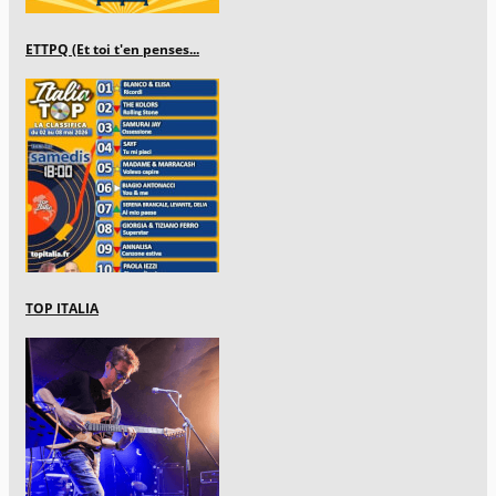
ETTPQ (Et toi t'en penses...
TOP ITALIA