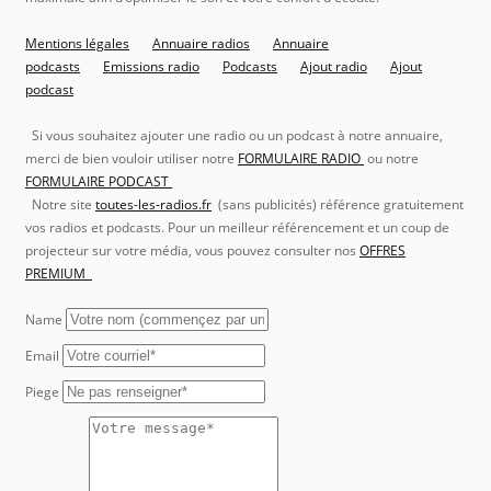
Mentions légales
Annuaire radios
Annuaire
podcasts
Emissions radio
Podcasts
Ajout radio
Ajout
podcast
Si vous souhaitez ajouter une radio ou un podcast à notre annuaire,
merci de bien vouloir utiliser notre
FORMULAIRE RADIO
ou notre
FORMULAIRE PODCAST
Notre site
toutes-les-radios.fr
(sans publicités) référence gratuitement
vos radios et podcasts. Pour un meilleur référencement et un coup de
projecteur sur votre média, vous pouvez consulter nos
OFFRES
PREMIUM
Name
Email
Piege