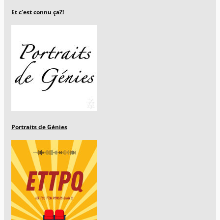
Et c'est connu ça?!
Portraits de Génies