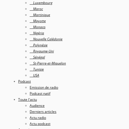
Luxembourg
Maroc
Martinique
Mayotte
Monaco
Nigéria
Nouvelle Calédonie
Polynésie
Royaume-Uni
Sénégal
St-Pierre-et-Miquelon
Tunisie
USA
Podcast
Emission de radio
Podcast natif
Toute l'actu
Audience
Derniers articles
Actu radio
Actu podcast