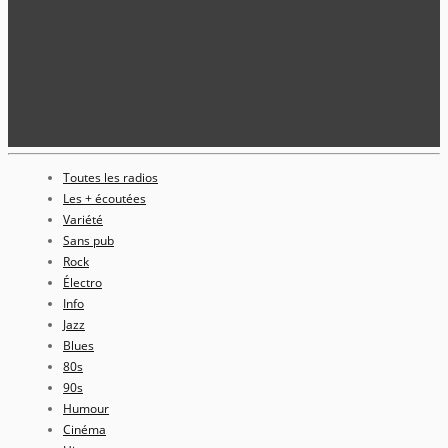
Toutes les radios
Les + écoutées
Variété
Sans pub
Rock
Électro
Info
Jazz
Blues
80s
90s
Humour
Cinéma