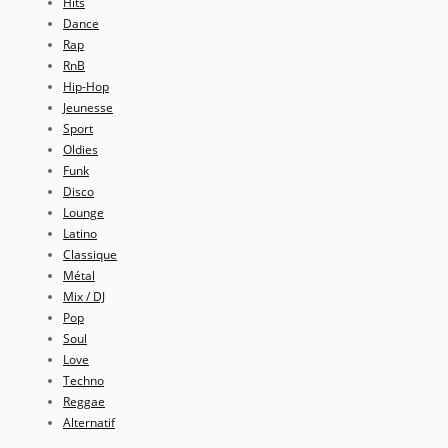
Hits
Dance
Rap
RnB
Hip-Hop
Jeunesse
Sport
Oldies
Funk
Disco
Lounge
Latino
Classique
Métal
Mix / DJ
Pop
Soul
Love
Techno
Reggae
Alternatif