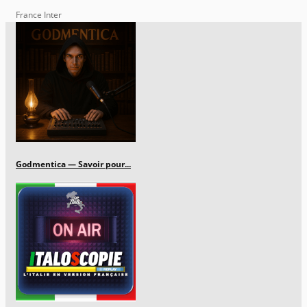
France Inter
Godmentica — Savoir pour...