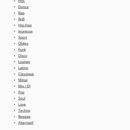
Hits
Dance
Rap
RnB
Hip-Hop
Jeunesse
Sport
Oldies
Funk
Disco
Lounge
Latino
Classique
Métal
Mix / DJ
Pop
Soul
Love
Techno
Reggae
Alternatif