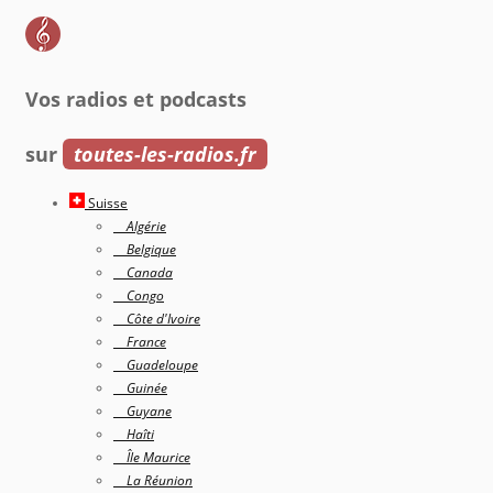
Vos radios et podcasts
sur
toutes-les-radios.fr
Suisse
Algérie
Belgique
Canada
Congo
Côte d'Ivoire
France
Guadeloupe
Guinée
Guyane
Haîti
Île Maurice
La Réunion