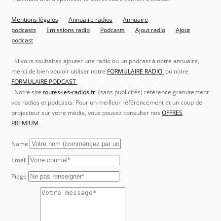
Mentions légales
Annuaire radios
Annuaire
podcasts
Emissions radio
Podcasts
Ajout radio
Ajout
podcast
Si vous souhaitez ajouter une radio ou un podcast à notre annuaire,
merci de bien vouloir utiliser notre
FORMULAIRE RADIO
ou notre
FORMULAIRE PODCAST
Notre site
toutes-les-radios.fr
(sans publicités) référence gratuitement
vos radios et podcasts. Pour un meilleur référencement et un coup de
projecteur sur votre média, vous pouvez consulter nos
OFFRES
PREMIUM
Name
Email
Piege