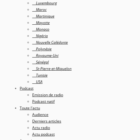
Luxembourg
Maroc
Martinique
Mayotte
Monaco
Nigéria
Nouvelle Calédonie
Polynésie
Royaume-Uni
Sénégal
St-Pierre-et-Miquelon
Tunisie
USA
Podcast
Emission de radio
Podcast natif
Toute l'actu
Audience
Derniers articles
Actu radio
Actu podcast