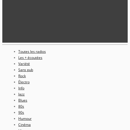
Toutes les radios
Les + écoutées
Variété
Sans pub
Rock
Électro
Info
Jazz
Blues
80s
90s
Humour
Cinéma