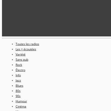
Toutes les radios
Les + écoutées
Variété
Sans pub
Rock
Électro
Info
Jazz
Blues
80s
90s
Humour
Cinéma