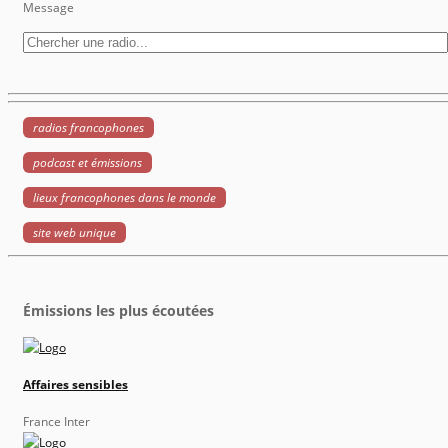
Message
radios francophones
podcast et émissions
lieux francophones dans le monde
site web unique
Émissions les plus écoutées
Affaires sensibles
France Inter