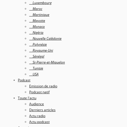
Luxembourg
Maroc
Martinique
Mayotte
Monaco
Nigéria
Nouvelle Calédonie
Polynésie
Royaume-Uni
Sénégal
St-Pierre-et-Miquelon
Tunisie
USA
Podcast
Emission de radio
Podcast natif
Toute l'actu
Audience
Derniers articles
Actu radio
Actu podcast