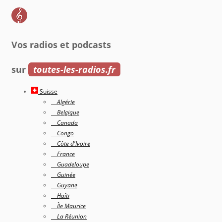
Vos radios et podcasts
sur
toutes-les-radios.fr
Suisse
Algérie
Belgique
Canada
Congo
Côte d'Ivoire
France
Guadeloupe
Guinée
Guyane
Haîti
Île Maurice
La Réunion