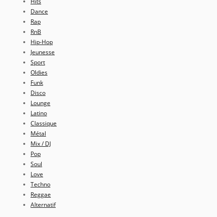
Hits
Dance
Rap
RnB
Hip-Hop
Jeunesse
Sport
Oldies
Funk
Disco
Lounge
Latino
Classique
Métal
Mix / DJ
Pop
Soul
Love
Techno
Reggae
Alternatif