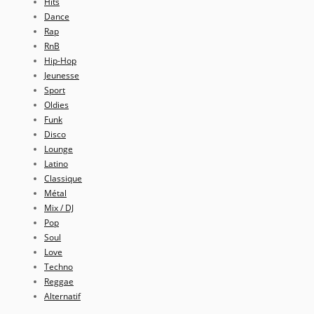
Hits
Dance
Rap
RnB
Hip-Hop
Jeunesse
Sport
Oldies
Funk
Disco
Lounge
Latino
Classique
Métal
Mix / DJ
Pop
Soul
Love
Techno
Reggae
Alternatif