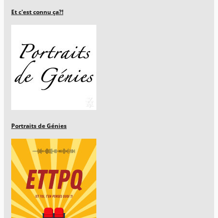
Et c'est connu ça?!
Portraits de Génies