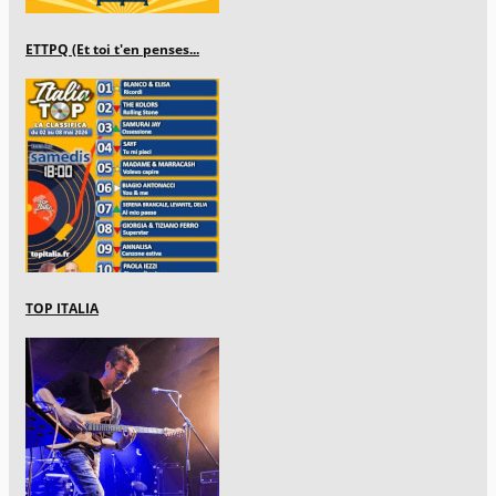
ETTPQ (Et toi t'en penses...
TOP ITALIA