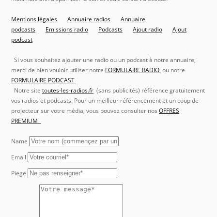
Mentions légales
Annuaire radios
Annuaire
podcasts
Emissions radio
Podcasts
Ajout radio
Ajout
podcast
Si vous souhaitez ajouter une radio ou un podcast à notre annuaire,
merci de bien vouloir utiliser notre
FORMULAIRE RADIO
ou notre
FORMULAIRE PODCAST
Notre site
toutes-les-radios.fr
(sans publicités) référence gratuitement
vos radios et podcasts. Pour un meilleur référencement et un coup de
projecteur sur votre média, vous pouvez consulter nos
OFFRES
PREMIUM
Name
Email
Piege