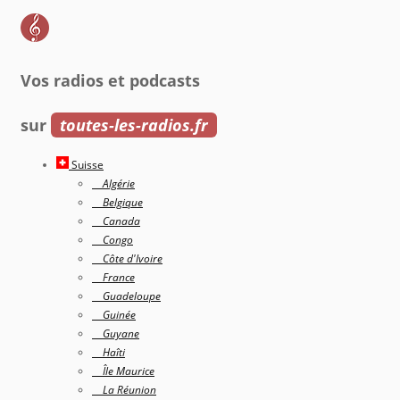
Vos radios et podcasts
sur
toutes-les-radios.fr
Suisse
Algérie
Belgique
Canada
Congo
Côte d'Ivoire
France
Guadeloupe
Guinée
Guyane
Haîti
Île Maurice
La Réunion