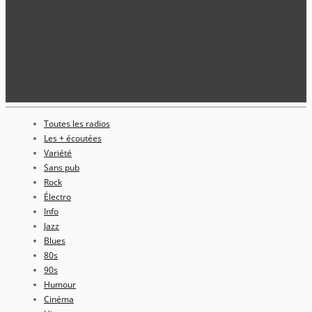
Toutes les radios
Les + écoutées
Variété
Sans pub
Rock
Électro
Info
Jazz
Blues
80s
90s
Humour
Cinéma