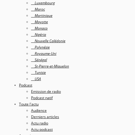
Luxembourg
Maroc
Martinique
Mayotte
Monaco
Nigéria
Nouvelle Calédonie
Polynésie
Royaume-Uni
Sénégal
St-Pierre-et-Miquelon
Tunisie
USA
Podcast
Emission de radio
Podcast natif
Toute l'actu
Audience
Derniers articles
Actu radio
Actu podcast