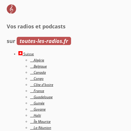
Vos radios et podcasts
sur
toutes-les-radios.fr
Suisse
Algérie
Belgique
Canada
Congo
Côte d'Ivoire
France
Guadeloupe
Guinée
Guyane
Haîti
Île Maurice
La Réunion