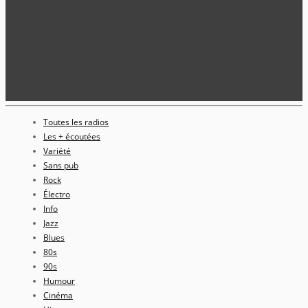
Toutes les radios
Les + écoutées
Variété
Sans pub
Rock
Électro
Info
Jazz
Blues
80s
90s
Humour
Cinéma