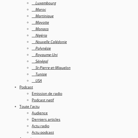
Luxembourg
Maroc
Martinique
Mayotte
Monaco
Nigéria
Nouvelle Calédonie
Polynésie
Royaume-Uni
Sénégal
St-Pierre-et-Miquelon
Tunisie
USA
Podcast
Emission de radio
Podcast natif
Toute l'actu
Audience
Derniers articles
Actu radio
Actu podcast