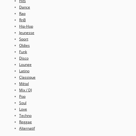
Hits
Dance
Rap
RnB
Hip-Hop
Jeunesse
Sport
Oldies
Funk
Disco
Lounge
Latino
Classique
Métal
Mix / DJ
Pop
Soul
Love
Techno
Reggae
Alternatif