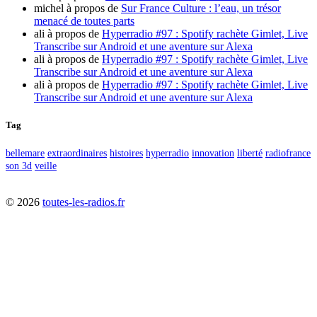
michel
à propos de
Sur France Culture : l’eau, un trésor
menacé de toutes parts
ali
à propos de
Hyperradio #97 : Spotify rachète Gimlet, Live
Transcribe sur Android et une aventure sur Alexa
ali
à propos de
Hyperradio #97 : Spotify rachète Gimlet, Live
Transcribe sur Android et une aventure sur Alexa
ali
à propos de
Hyperradio #97 : Spotify rachète Gimlet, Live
Transcribe sur Android et une aventure sur Alexa
Tag
bellemare
extraordinaires
histoires
hyperradio
innovation
liberté
radiofrance
son 3d
veille
©
2026
toutes-les-radios.fr