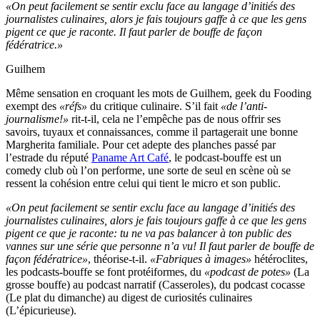
«On peut facilement se sentir exclu face au langage d’initiés des
journalistes culinaires, alors je fais toujours gaffe à ce que les gens
pigent ce que je raconte. Il faut parler de bouffe de façon
fédératrice.»
Guilhem
Même sensation en croquant les mots de Guilhem, geek du Fooding
exempt des
«réfs»
du critique culinaire. S’il fait
«de l’anti-
journalisme!»
rit-t-il, cela ne l’empêche pas de nous offrir ses
savoirs, tuyaux et connaissances, comme il partagerait une bonne
Margherita familiale. Pour cet adepte des planches passé par
l’estrade du réputé
Paname Art Café
, le podcast-bouffe est un
comedy club où l’on performe, une sorte de seul en scène où se
ressent la cohésion entre celui qui tient le micro et son public.
«On peut facilement se sentir exclu face au langage d’initiés des
journalistes culinaires, alors je fais toujours gaffe à ce que les gens
pigent ce que je raconte: tu ne va pas balancer à ton public des
vannes sur une série que personne n’a vu! Il faut parler de bouffe de
façon fédératrice»
, théorise-t-il.
«Fabriques à images»
hétéroclites,
les podcasts-bouffe se font protéiformes, du
«podcast de potes»
(La
grosse bouffe) au podcast narratif (Casseroles), du podcast cocasse
(Le plat du dimanche) au digest de curiosités culinaires
(L’épicurieuse).