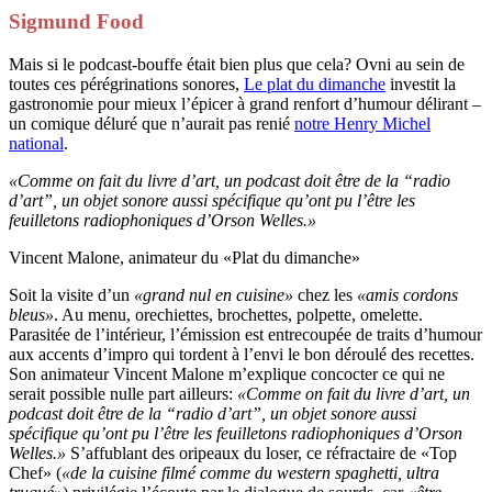
Sigmund Food
Mais si le podcast-bouffe était bien plus que cela? Ovni au sein de
toutes ces pérégrinations sonores,
Le plat du dimanche
investit la
gastronomie pour mieux l’épicer à grand renfort d’humour délirant –
un comique déluré que n’aurait pas renié
notre Henry Michel
national
.
«Comme on fait du livre d’art, un podcast doit être de la “radio
d’art”, un objet sonore aussi spécifique qu’ont pu l’être les
feuilletons radiophoniques d’Orson Welles.»
Vincent Malone, animateur du «Plat du dimanche»
Soit la visite d’un
«grand nul en cuisine»
chez les
«amis cordons
bleus»
. Au menu, orechiettes, brochettes, polpette, omelette.
Parasitée de l’intérieur, l’émission est entrecoupée de traits d’humour
aux accents d’impro qui tordent à l’envi le bon déroulé des recettes.
Son animateur Vincent Malone m’explique concocter ce qui ne
serait possible nulle part ailleurs:
«Comme on fait du livre d’art, un
podcast doit être de la “radio d’art”, un objet sonore aussi
spécifique qu’ont pu l’être les feuilletons radiophoniques d’Orson
Welles.»
S’affublant des oripeaux du loser, ce réfractaire de «Top
Chef» (
«de la cuisine filmé comme du western spaghetti, ultra