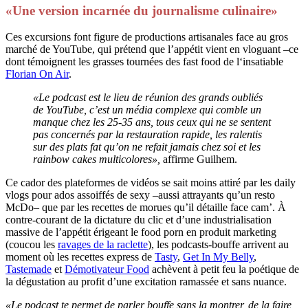
«Une version incarnée du journalisme culinaire»
Ces excursions font figure de productions artisanales face au gros
marché de YouTube, qui prétend que l’appétit vient en vloguant –ce
dont témoignent les grasses tournées des fast food de l‘insatiable
Florian On Air
.
«Le podcast est le lieu de réunion des grands oubliés
de YouTube, c’est un média complexe qui comble un
manque chez les 25-35 ans, tous ceux qui ne se sentent
pas concernés par la restauration rapide, les ralentis
sur des plats fat qu’on ne refait jamais chez soi et les
rainbow cakes multicolores»,
affirme Guilhem.
Ce cador des plateformes de vidéos se sait moins attiré par les daily
vlogs pour ados assoiffés de sexy –aussi attrayants qu’un resto
McDo– que par les recettes de morues qu’il détaille face cam’. À
contre-courant de la dictature du clic et d’une industrialisation
massive de l’appétit érigeant le food porn en produit marketing
(coucou les
ravages de la raclette
), les podcasts-bouffe arrivent au
moment où les recettes express de
Tasty
,
Get In My Belly
,
Tastemade
et
Démotivateur Food
achèvent à petit feu la poétique de
la dégustation au profit d’une excitation ramassée et sans nuance.
«Le podcast te permet de parler bouffe sans la montrer, de la faire