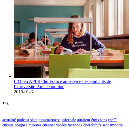
L’Open API Radio France au service des étudiants de
l’Université Paris Dauphine
2019-01-31
Tag
actualité
podcast
slate
montparnasse
infernale
auraient
émissions
chef”
cuisine
poignée
minutes
cuisiner
vidéos
facebook
chefclub
frisent
importe