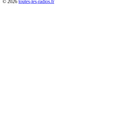
©
2026
toutes-les-radios.fr