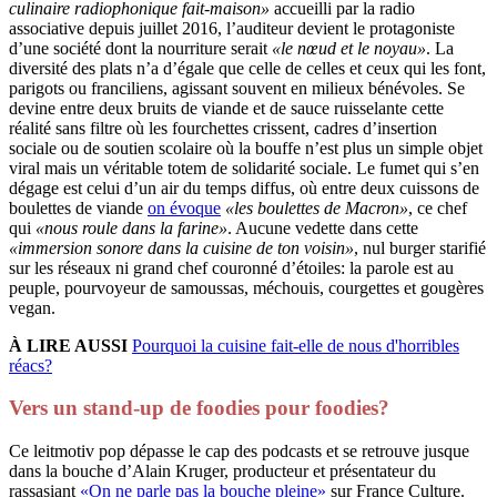
culinaire radiophonique fait-maison»
accueilli par la radio
associative depuis juillet 2016, l’auditeur devient le protagoniste
d’une société dont la nourriture serait
«le nœud et le noyau»
. La
diversité des plats n’a d’égale que celle de celles et ceux qui les font,
parigots ou franciliens, agissant souvent en milieux bénévoles. Se
devine entre deux bruits de viande et de sauce ruisselante cette
réalité sans filtre où les fourchettes crissent, cadres d’insertion
sociale ou de soutien scolaire où la bouffe n’est plus un simple objet
viral mais un véritable totem de solidarité sociale. Le fumet qui s’en
dégage est celui d’un air du temps diffus, où entre deux cuissons de
boulettes de viande
on évoque
«les boulettes de Macron»
, ce chef
qui
«nous roule dans la farine»
. Aucune vedette dans cette
«immersion sonore dans la cuisine de ton voisin»
, nul burger starifié
sur les réseaux ni grand chef couronné d’étoiles: la parole est au
peuple, pourvoyeur de samoussas, méchouis, courgettes et gougères
vegan.
À LIRE AUSSI
Pourquoi la cuisine fait-elle de nous d'horribles
réacs?
Vers un stand-up de foodies pour foodies?
Ce leitmotiv pop dépasse le cap des podcasts et se retrouve jusque
dans la bouche d’Alain Kruger, producteur et présentateur du
rassasiant
«On ne parle pas la bouche pleine»
sur France Culture.