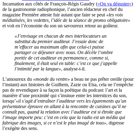
Incarnation aux côtés de François-Régis Gaudry (
«On va déguster»
)
de la gastronomie radiophonique, l’ancien rédacteur en chef du
magazine Première atteste fuir autant que faire se peut
«les voix
médiatisées, les vedettes, l’idée de la séance de promo obligatoire»
et voit en l’économie du son un savoureux retour au goûteur.
«J’envisage en chacun de mes interlocuteurs un
substitut du premier auditeur. J’essaie donc de
m’effacer au maximum afin que celui-ci puisse
partager ce déjeuner avec nous. On décèle l’ombre
portée de cet auditeur en permanence, comme si,
finalement, il était seul en table: c’est ce que j’appelle
l’intimité par la langue»
, analyse-t-il.
L’amoureux du
«monde du ventre»
a beau ne pas prêter oreille (pour
l’instant) aux histoires de Guilhem, Zazie ou Elsa, cela ne l’empêche
pas de revendiquer à sa façon la poétique du podcast: l’art et la
manière d’une proximité qui s’insinue entre les interstices du son,
lorsqu’
«il s’agit d’entraîner l’auditeur vers les égarements qu’un
présentateur éprouve en allant à la rencontre de cuisines qu’il ne
connaît pas, quand la relation avec l’auditeur est si étroite que
l’image importe peu: c’est en cela que la radio est un média qui
fabrique des images, si ce n’est le plus imagé de tous»
, digresse
l’exégète des sens.