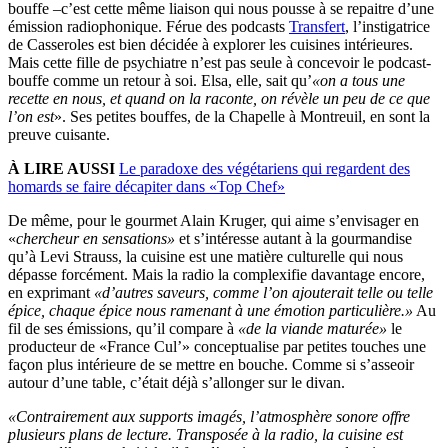
bouffe –c’est cette même liaison qui nous pousse à se repaitre d’une
émission radiophonique. Férue des podcasts
Transfert
, l’instigatrice
de Casseroles est bien décidée à explorer les cuisines intérieures.
Mais cette fille de psychiatre n’est pas seule à concevoir le podcast-
bouffe comme un retour à soi. Elsa, elle, sait qu’
«on a tous une
recette en nous, et quand on la raconte, on révèle un peu de ce que
l’on est
». Ses petites bouffes, de la Chapelle à Montreuil, en sont la
preuve cuisante.
À LIRE AUSSI
Le paradoxe des végétariens qui regardent des
homards se faire décapiter dans «Top Chef»
De même, pour le gourmet Alain Kruger, qui aime s’envisager en
«
chercheur en sensations»
et s’intéresse autant à la gourmandise
qu’à Levi Strauss, la cuisine est une matière culturelle qui nous
dépasse forcément. Mais la radio la complexifie davantage encore,
en exprimant
«d’autres saveurs, comme l’on ajouterait telle ou telle
épice, chaque épice nous ramenant à une émotion particulière.»
Au
fil de ses émissions, qu’il compare à
«de la viande maturée»
le
producteur de «France Cul’» conceptualise par petites touches une
façon plus intérieure de se mettre en bouche. Comme si s’asseoir
autour d’une table, c’était déjà s’allonger sur le divan.
«Contrairement aux supports imagés, l’atmosphère sonore offre
plusieurs plans de lecture. Transposée à la radio, la cuisine est