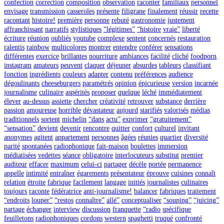
confection
correction
composition
observation
raconter
familiaux
personnel
envisage
transmission
casseroles
présente
filigrane
finalement
réussir
recette
racontant
histoire!
première
personne
rebuté
gastronomie
justement
affranchissant
narratifs
stylistiques
“légitimes”
“histoire
vraie”
liberté
écriture
réunion
oubliés
youtube
complexe
sentent
concernés
restauration
ralentis
rainbow
multicolores
montrer
entendre
conférer
sensations
différentes
exercice
brillantes
nourriture
ambiances
facilité
cliché
foodporn
instagram
amateurs
peuvent
claquer
déjeuner
absurdes
tableurs
classifiant
fonction
ingrédients
couleurs
adapter
contenu
préférences
audience
dégoulinants
cheeseburgers
paramétrés
opinion
épicurieuse
version
incarnée
journalisme
culinaire
aspérités
proposer
quelque
léché
immédiatement
élever
au-dessus
assiette
chercher
créativité
retrouver
substance
derrière
passion
amoureuse
horrible
dévastateur
aujourd
starifiés
valorisés
médias
traditionnels
sortent
michelin
“dans
actu”
exprimer
“gratuitement”
“sensation”
devient
devenir
rencontre
quitter
confort
culturel
invitant
anonymes
agitent
appartement
personnes
âgées
réunies
quartier
diversité
parité
spontanées
radiophonique
fait-maison
boulettes
immersion
médiatisées
vedettes
séance
obligatoire
interlocuteurs
substitut
premier
auditeur
effacer
maximum
celui-ci
partager
décèle
portée
permanence
appelle
intimité
entraîner
égarements
présentateur
éprouve
cuisines
connaît
relation
étroite
fabrique
facilement
langage
initiés
journalistes
culinaires
toujours
raconte
fédératrice
anti-journalisme!
balancer
fabriques
traitement
“endroits
louper”
“restos
connaître”
allé”
conceptualiser
“souping”
“juicing”
partage
échanger
interview
discussion
franquette
“radio
spécifique
feuilletons
radiophoniques
cordons
western
spaghetti
truqué
confronté