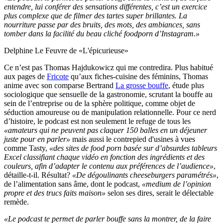
entendre, lui conférer des sensations différentes, c’est un exercice
plus complexe que de filmer des tartes super brillantes. La
nourriture passe par des bruits, des mots, des ambiances, sans
tomber dans la facilité du beau cliché foodporn d’Instagram.»
Delphine Le Feuvre de «L'épicurieuse»
Ce n’est pas Thomas Hajdukowicz qui me contredira. Plus habitué
aux pages de
Fricote
qu’aux fiches-cuisine des féminins, Thomas
anime avec son comparse Bertrand
La grosse bouffe
, étude plus
sociologique que sensuelle de la gastronomie, scrutant la bouffe au
sein de l’entreprise ou de la sphère politique, comme objet de
séduction amoureuse ou de manipulation relationnelle. Pour ce nerd
d’histoire, le podcast est non seulement le refuge de tous les
«amateurs qui ne peuvent pas claquer 150 balles en un déjeuner
juste pour en parler»
mais aussi le contrepied d'usines à vues
comme Tasty,
«des sites de food porn basée sur d’absurdes tableurs
Excel classifiant chaque vidéo en fonction des ingrédients et des
couleurs, afin d’adapter le contenu aux préférences de l’audience»
,
détaille-t-il. Résultat?
«De dégoulinants cheeseburgers paramétrés»
,
de l’alimentation sans âme, dont le podcast,
«medium de l’opinion
propre et des trucs faits maison»
selon ses dires, serait le délectable
remède.
«Le podcast te permet de parler bouffe sans la montrer, de la faire