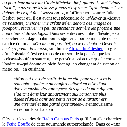
ou pour leur parler du Guide Michelin, bref, quand ils sont “dans
l’actu”, mais on ne les laisse jamais s’exprimer “gratuitement”, en
dehors de ce qui fait “sensation”»,
m’affirme tout sourire Julie
Gerbet, pour qui il est avant tout nécessaire de
«s’élever au-dessus
de l’assiette, chercher une créativité en dehors des images de
foodporn, retrouver un peu de substance derrière les photos d’une
nourriture et de ses tags.»
Dans ses entrevues, Julie n’hésite pas à
décocher cet adage malin pour suggérer la portée militante de son
caprice éditorial:
«On ne naît pas chef, on le devient»
.
«Devenir
chef, ça prend du temps»
, surabonde
Alexandre Giesbert
au gré
d’un épisode. C’est ce temps de cuisson de la pensée que les
podcasts-bouffe restaurent, une pensée aussi active que le corps de
l’auditeur –qui écoute en plein footing, en changeant de station de
métro ou... en cuisinant.
«Mon but c’est de sortir de la recette pour aller vers la
rencontre, quitter mon confort culturel en m’invitant
dans la cuisine des anonymes, des gens de mon âge qui
s’agitent dans leur appartement aux personnes plus
âgées réunies dans des petits restos de quartier, vers
une diversité et une parité spontanées»
, s’enthousiasme
en retour Elsa Landard.
C’est sur les ondes de
Radio Campus Paris
qu’il faut aller chercher
la
Petite Bouffe
de cette gourmande autoproclamée. Dans ce
«tuto