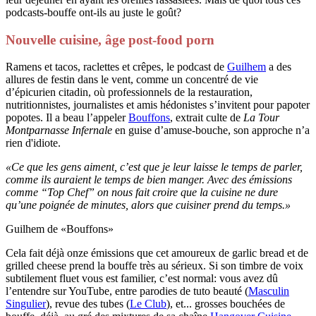
podcasts-bouffe ont-ils au juste le goût?
Nouvelle cuisine, âge post-food porn
Ramens et tacos, raclettes et crêpes, le podcast de
Guilhem
a des
allures de festin dans le vent, comme un concentré de vie
d’épicurien citadin, où professionnels de la restauration,
nutritionnistes, journalistes et amis hédonistes s’invitent pour papoter
popotes. Il a beau l’appeler
Bouffons
, extrait culte de
La Tour
Montparnasse Infernale
en guise d’amuse-bouche, son approche n’a
rien d'idiote.
«Ce que les gens aiment, c’est que je leur laisse le temps de parler,
comme ils auraient le temps de bien manger. Avec des émissions
comme “Top Chef” on nous fait croire que la cuisine ne dure
qu’une poignée de minutes, alors que cuisiner prend du temps.»
Guilhem de «Bouffons»
Cela fait déjà onze émissions que cet amoureux de garlic bread et de
grilled cheese prend la bouffe très au sérieux. Si son timbre de voix
subtilement fluet vous est familier, c’est normal: vous avez dû
l’entendre sur YouTube, entre parodies de tuto beauté (
Masculin
Singulier
), revue des tubes (
Le Club
), et... grosses bouchées de