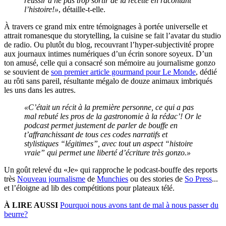
réussir à ne pas trop sortir de la recette en racontant
l’histoire!»
, détaille-t-elle.
À travers ce grand mix entre témoignages à portée universelle et
attrait romanesque du storytelling, la cuisine se fait l’avatar du studio
de radio. Ou plutôt du blog, recouvrant l’hyper-subjectivité propre
aux journaux intimes numériques d’un écrin sonore soyeux. D’un
ton amusé, celle qui a consacré son mémoire au journalisme gonzo
se souvient de
son premier article gourmand pour Le Monde
, dédié
au rôti sans pareil, résultante mégalo de douze animaux imbriqués
les uns dans les autres.
«C’était un récit à la première personne, ce qui a pas
mal rebuté les pros de la gastronomie à la rédac’! Or le
podcast permet justement de parler de bouffe en
t’affranchissant de tous ces codes narratifs et
stylistiques “légitimes”, avec tout un aspect “histoire
vraie” qui permet une liberté d’écriture très gonzo.»
Un goût relevé du «Je» qui rapproche le podcast-bouffe des reports
très
Nouveau journalisme
de
Munchies
ou des stories de
So Press
...
et l’éloigne ad lib des compétitions pour plateaux télé.
À LIRE AUSSI
Pourquoi nous avons tant de mal à nous passer du
beurre?