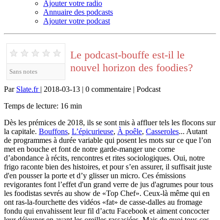
Ajouter votre radio
Annuaire des podcasts
Ajouter votre podcast
★
★
★
★
★
Le podcast-bouffe est-il le
nouvel horizon des foodies?
Sans notes
Par
Slate.fr
| 2018-03-13 | 0 commentaire | Podcast
Temps de lecture: 16 min
Dès les prémices de 2018, ils se sont mis à affluer tels les flocons sur
la capitale.
Bouffons
,
L’épicurieuse
,
À poêle
,
Casseroles
... Autant
de programmes à durée variable qui posent les mots sur ce que l’on
met en bouche et font de notre garde-manger une corne
d’abondance à récits, rencontres et rites sociologiques. Oui, notre
frigo raconte bien des histoires, et pour s’en assurer, il suffisait juste
d'en pousser la porte et d’y glisser un micro. Ces émissions
revigorantes font l’effet d'un grand verre de jus d'agrumes pour tous
les foodistas sevrés au show de «Top Chef». Ceux-là même qui en
ont ras-la-fourchette des vidéos «fat» de casse-dalles au fromage
fondu qui envahissent leur fil d’actu Facebook et aiment concocter
leur déjeuner en ayant les oreilles rassasiées. Mais de quoi tous ces