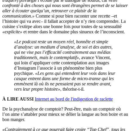
truqué»
) privilégie l’écoute par le dialogue de sourds, car
«être
confronté à des choses qui nous sont étrangères permet de se laisser
aller à écouter quelqu’un, retrouver ce plaisir de la
communication.»
Comme si pour bien raconter une recette –et
l’histoire qui va avec– il fallait accepter de n’y rien comprendre. La
cuisine s’extirpe alors une bonne fois pour toutes de sa sensualité
«explicite»
et rentre dans le domaine plus sinueux de l’inconscient.
«Le podcast reste un moyen réel, honnête et simple
d’analyse: un medium d’analyse, de soi et des autres,
qui ne vise pas l’efficacité contrairement aux médias
traditionnels, mais le contemplatif»
, avance Vincent,
qui loin d’appliquer cette contemplation aux images
d’Instagram l’associe à un phénomène bien plus
psychique.
«Les gens qui entendent leur voix dans leur
casque entrent dans une forme de micro-transe qui les
emmènent là où ils ne pensaient pas se rendre avant,
vers leur propre histoire»
, théorise-t-il.
À LIRE AUSSI
Internet au bord de l'indigestion de raclette
De la psychanalyse de comptoir? Peut-être, mais un comptoir où
l’on aime s’attabler pour mieux se délier la langue au bon boire et au
bon manger.
«Contrairement à ce que pourrait faire croire “Top Chef”, tous les