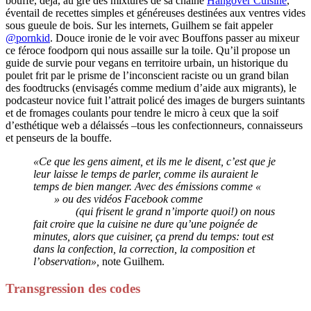
bouffe, déjà, au gré des mixtures de sa chaîne
Hangover Cuisine
,
éventail de recettes simples et généreuses destinées aux ventres vides
sous gueule de bois. Sur les internets, Guilhem se fait appeler
@pornkid
. Douce ironie de le voir avec Bouffons passer au mixeur
ce féroce foodporn qui nous assaille sur la toile. Qu’il propose un
guide de survie pour vegans en territoire urbain, un historique du
poulet frit par le prisme de l’inconscient raciste ou un grand bilan
des foodtrucks (envisagés comme medium d’aide aux migrants), le
podcasteur novice fuit l’attrait policé des images de burgers suintants
et de fromages coulants pour tendre le micro à ceux que la soif
d’esthétique web a délaissés –tous les confectionneurs, connaisseurs
et penseurs de la bouffe.
«Ce que les gens aiment, et ils me le disent, c’est que je
leur laisse le temps de parler, comme ils auraient le
temps de bien manger. Avec des émissions comme «
Top
Chef
» ou des vidéos Facebook comme
celles de
Chefclub
(qui frisent le grand n’importe quoi!) on nous
fait croire que la cuisine ne dure qu’une poignée de
minutes, alors que cuisiner, ça prend du temps: tout est
dans la confection, la correction, la composition et
l’observation»,
note Guilhem.
Transgression des codes