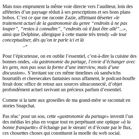
Mais tous empruntent la même voie directe vers l’auditeur, loin des
afféteries d’un paysage réduit à ses prescriptions et ses bons plans
bobos. C’est ce que me raconte Zazie, affirmant déserter
«le
traitement actuel de la gastronomie du genre “endroits à ne pas
louper”, “restos à connaître”, “endroits où il faut être allé”...»,
ainsi que
Delphine, allergique à cette manie très trendy
«de tout
conceptualiser, dès qu’on te parle ici et là
de “souping” et de
“juicing”.
..
»
Pour l’épicurieuse, on en oublie l’essentiel, c’est-à-dire la cuisine des
bonnes ondes,
«la gastronomie du partage, l’envie d’échanger avec
les gens, non pas sous la forme d’une interview, mais d’une
discussion»
. S’invitant sur ces même timelines où sandwichs
bourratifs et cheesecakes fantaisies nous affament, le podcast-bouffe
ferait donc office de retour aux sources ultraconnecté, d’objet
profondément actuel ravivant un précieux parfum d’essentiel.
Comme si la tarte aux groseilles de ma grand-mère se racontait en
stories Snapchat.
Pas réac’ pour un sou, cette
«gastronomie du partage»
investit l’un
des médias les plus en vogue tout en perpétuant une optique
«à la
bonne franquette»
d’échange par le stream’ et d’écoute par le flux,
ces chouettes choses qui constituent la moelle du web social.