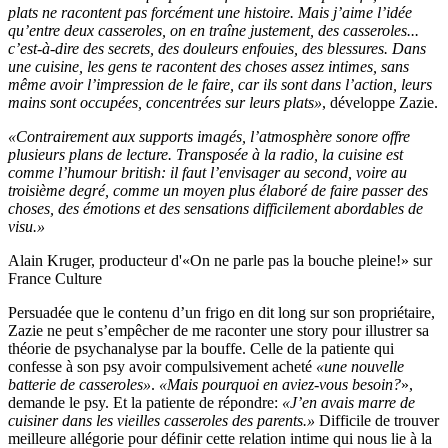
plats ne racontent pas forcément une histoire. Mais j’aime l’idée
qu’entre deux casseroles, on en traîne justement, des casseroles...
c’est-à-dire des secrets, des douleurs enfouies, des blessures. Dans
une cuisine, les gens te racontent des choses assez intimes, sans
même avoir l’impression de le faire, car ils sont dans l’action, leurs
mains sont occupées, concentrées sur leurs plats»
, développe Zazie.
«Contrairement aux supports imagés, l’atmosphère sonore offre
plusieurs plans de lecture. Transposée à la radio, la cuisine est
comme l’humour british: il faut l’envisager au second, voire au
troisième degré, comme un moyen plus élaboré de faire passer des
choses, des émotions et des sensations difficilement abordables de
visu.»
Alain Kruger, producteur d'«On ne parle pas la bouche pleine!» sur
France Culture
Persuadée que le contenu d’un frigo en dit long sur son propriétaire,
Zazie ne peut s’empêcher de me raconter une story pour illustrer sa
théorie de psychanalyse par la bouffe. Celle de la patiente qui
confesse à son psy avoir compulsivement acheté
«une nouvelle
batterie de casseroles»
.
«Mais pourquoi en aviez-vous besoin?
»,
demande le psy. Et la patiente de répondre:
«J’en avais marre de
cuisiner dans les vieilles casseroles des parents.»
Difficile de trouver
meilleure allégorie pour définir cette relation intime qui nous lie à la