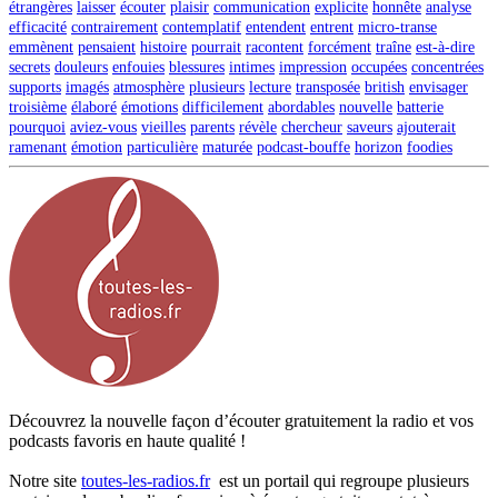
étrangères
laisser
écouter
plaisir
communication
explicite
honnête
analyse
efficacité
contrairement
contemplatif
entendent
entrent
micro-transe
emmènent
pensaient
histoire
pourrait
racontent
forcément
traîne
est-à-dire
secrets
douleurs
enfouies
blessures
intimes
impression
occupées
concentrées
supports
imagés
atmosphère
plusieurs
lecture
transposée
british
envisager
troisième
élaboré
émotions
difficilement
abordables
nouvelle
batterie
pourquoi
aviez-vous
vieilles
parents
révèle
chercheur
saveurs
ajouterait
ramenant
émotion
particulière
maturée
podcast-bouffe
horizon
foodies
Découvrez la nouvelle façon d’écouter gratuitement la radio et vos
podcasts favoris en haute qualité !
Notre site
toutes-les-radios.fr
est un portail qui regroupe plusieurs