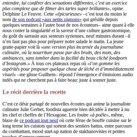
entendre, lui conférer des sensations différentes, c’est un exercice
plus complexe que de filmer des tartes super brillantes»
, opine
Delphine Le Feuvre. Cette
«épicurieuse»
–c’est tout du moins le
nom
de son podcast «aux petits oignons»
qui grésille depuis
quelques semaines à l’autre bout de nos écouteurs– aime quant à elle
nous conter la singularité et la saveur d’une culture gastronomique,
du goût du sarrasin aux senteurs syriennes, neuf minutes durant –il
n’en faut pas plus pour préparer notre salade le matin. La jeune
gratte-papier voit là
«une version plus incarnée du journalisme
culinaire, où la nourriture passe par des bruits, des mots, des
ambiances, sans tomber dans la facilité du beau cliché foodporn
d’Instagram.»
À tous ces plateaux repas où
«l’on gomme les
aspérités pour proposer quelque chose de léché et d’immédiatement
visuel»
–me glisse Guilhem– répond l’émergence d’émissions audio
indés qui ne cherchent pas à faire beau: juste à sonner juste.
Le récit derrière la recette
C’est ce désir partagé de nouvelles écoutes qui anime la journaliste
culinaire Julie Gerbet, foodista aguerrie bien décidée à mettre à nu
les chef et cheffes de l’Hexagone. Les foutre
«à poêle»
, même,
blaze de
ce podcast tout neuf
où cette férue de bouffe cuisine sur le
long terme les cuistots qui sortent des sentiers battus, entre parcours
du combattant, mood start-up nation de stakhanovistes et petites
touches d’empowerment.