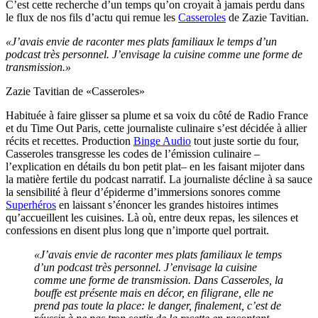
C’est cette recherche d’un temps qu’on croyait à jamais perdu dans
le flux de nos fils d’actu qui remue les
Casseroles
de Zazie Tavitian.
«J’avais envie de raconter mes plats familiaux le temps d’un
podcast très personnel. J’envisage la cuisine comme une forme de
transmission.»
Zazie Tavitian de «Casseroles»
Habituée à faire glisser sa plume et sa voix du côté de Radio France
et du Time Out Paris, cette journaliste culinaire s’est décidée à allier
récits et recettes. Production
Binge Audio
tout juste sortie du four,
Casseroles transgresse les codes de l’émission culinaire –
l’explication en détails du bon petit plat– en les faisant mijoter dans
la matière fertile du podcast narratif. La journaliste décline à sa sauce
la sensibilité à fleur d’épiderme d’immersions sonores comme
Superhéros
en laissant s’énoncer les grandes histoires intimes
qu’accueillent les cuisines. Là où, entre deux repas, les silences et
confessions en disent plus long que n’importe quel portrait.
«J’avais envie de raconter mes plats familiaux le temps
d’un podcast très personnel. J’envisage la cuisine
comme une forme de transmission. Dans Casseroles, la
bouffe est présente mais en décor, en filigrane, elle ne
prend pas toute la place: le danger, finalement, c’est de