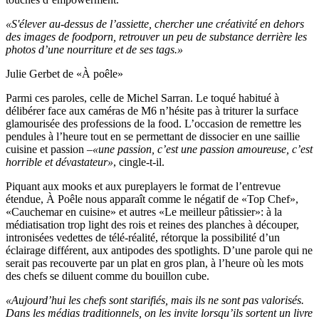
«S'élever au-dessus de l’assiette, chercher une créativité en dehors
des images de foodporn, retrouver un peu de substance derrière les
photos d’une nourriture et de ses tags.»
Julie Gerbet de «À poêle»
Parmi ces paroles, celle de Michel Sarran. Le toqué habitué à
délibérer face aux caméras de M6 n’hésite pas à triturer la surface
glamourisée des professions de la food. L’occasion de remettre les
pendules à l’heure tout en se permettant de dissocier en une saillie
cuisine et passion –
«une passion, c’est une passion amoureuse, c’est
horrible et dévastateur»
, cingle-t-il.
Piquant aux mooks et aux pureplayers le format de l’entrevue
étendue, À Poêle nous apparaît comme le négatif de «Top Chef»,
«Cauchemar en cuisine» et autres «Le meilleur pâtissier»: à la
médiatisation trop light des rois et reines des planches à découper,
intronisées vedettes de télé-réalité, rétorque la possibilité d’un
éclairage différent, aux antipodes des spotlights. D’une parole qui ne
serait pas recouverte par un plat en gros plan, à l’heure où les mots
des chefs se diluent comme du bouillon cube.
«Aujourd’hui les chefs sont starifiés, mais ils ne sont pas valorisés.
Dans les médias traditionnels, on les invite lorsqu’ils sortent un livre