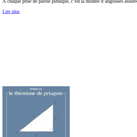
À chaque prise de parole publique, c’est la montée d’angoisses assuré
Lire plus