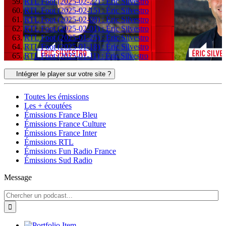
RTL Foot (2025-02-22) : Éric Silvestro
RTL Foot (2025-02-15) : Éric Silvestro
RTL Foot (2025-02-08) : Éric Silvestro
RTL Foot (2025-02-01) : Éric Silvestro
RTL Foot (2025-01-25) : Éric Silvestro
RTL Foot (2025-01-18) : Éric Silvestro
RTL Foot (2025-01-11) : Éric Silvestro
Intégrer le player sur votre site ?
Toutes les émissions
Les + écoutées
Émissions France Bleu
Émissions France Culture
Émissions France Inter
Émissions RTL
Émissions Fun Radio France
Émissions Sud Radio
Message