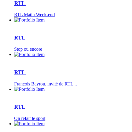
RTL
RTL Matin Week-end
RTL
Stop ou encore
RTL
François Bayrou, invité de RTL...
RTL
On refait le sport