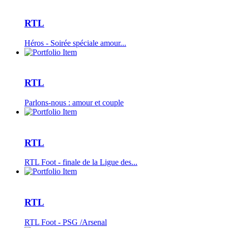
RTL
Héros - Soirée spéciale amour...
RTL
Parlons-nous : amour et couple
RTL
RTL Foot - finale de la Ligue des...
RTL
RTL Foot - PSG /Arsenal