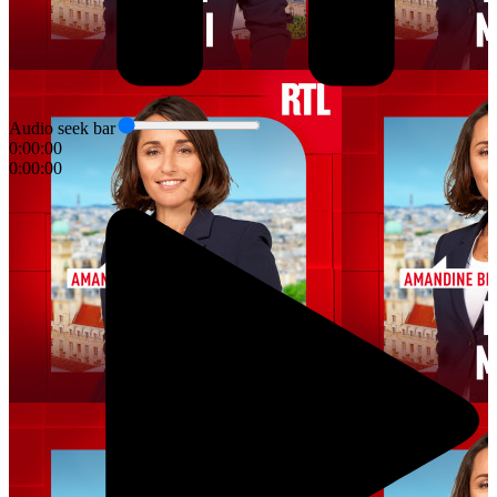
Audio seek bar
0:00:00
0:00:00