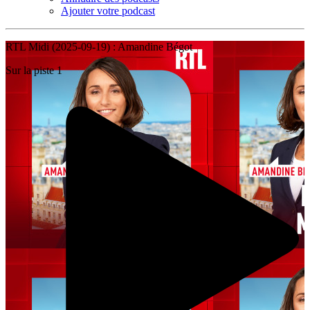
Ajouter votre podcast
RTL Midi (2025-09-19) : Amandine Bégot
Sur la piste 1