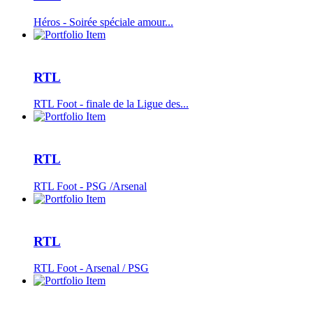
Héros - Soirée spéciale amour...
RTL
RTL Foot - finale de la Ligue des...
RTL
RTL Foot - PSG /Arsenal
RTL
RTL Foot - Arsenal / PSG