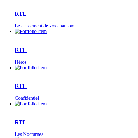
RTL
Le classement de vos chansons...
RTL
Héros
RTL
Confidentiel
RTL
Les Nocturnes