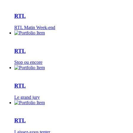
RTL
RTL Matin Week-end
RTL
Stop ou encore
RTL
Le grand jury
RTL
Laissez-vous tenter