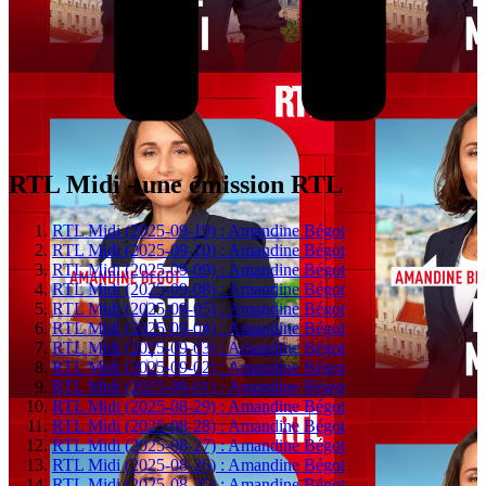
RTL Midi - une émission RTL
RTL Midi (2025-09-19) : Amandine Bégot
RTL Midi (2025-09-10) : Amandine Bégot
RTL Midi (2025-09-09) : Amandine Bégot
RTL Midi (2025-09-08) : Amandine Bégot
RTL Midi (2025-09-05) : Amandine Bégot
RTL Midi (2025-09-04) : Amandine Bégot
RTL Midi (2025-09-03) : Amandine Bégot
RTL Midi (2025-09-02) : Amandine Bégot
RTL Midi (2025-09-01) : Amandine Bégot
RTL Midi (2025-08-29) : Amandine Bégot
RTL Midi (2025-08-28) : Amandine Bégot
RTL Midi (2025-08-27) : Amandine Bégot
RTL Midi (2025-08-26) : Amandine Bégot
RTL Midi (2025-08-25) : Amandine Bégot