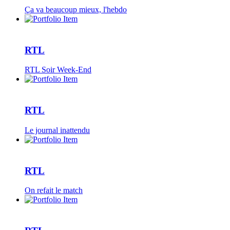
Ça va beaucoup mieux, l'hebdo
RTL
RTL Soir Week-End
RTL
Le journal inattendu
RTL
On refait le match