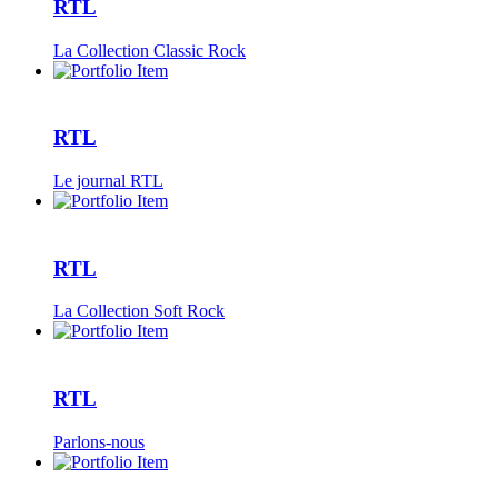
RTL
La Collection Classic Rock
RTL
Le journal RTL
RTL
La Collection Soft Rock
RTL
Parlons-nous