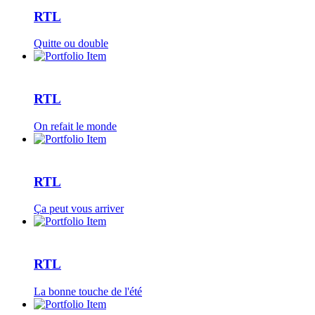
RTL
Quitte ou double
RTL
On refait le monde
RTL
Ça peut vous arriver
RTL
La bonne touche de l'été