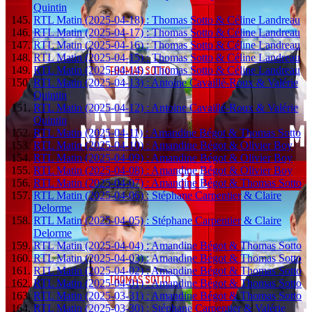
Quintin
RTL Matin (2025-04-18) : Thomas Sotto & Céline Landreau
RTL Matin (2025-04-17) : Thomas Sotto & Céline Landreau
RTL Matin (2025-04-16) : Thomas Sotto & Céline Landreau
RTL Matin (2025-04-15) : Thomas Sotto & Céline Landreau
RTL Matin (2025-04-14) : Thomas Sotto & Céline Landreau
RTL Matin (2025-04-13) : Antoine Cavaillé-Roux & Valérie
Quintin
RTL Matin (2025-04-12) : Antoine Cavaillé-Roux & Valérie
Quintin
RTL Matin (2025-04-11) : Amandine Bégot & Thomas Sotto
RTL Matin (2025-04-10) : Amandine Bégot & Olivier Boy
RTL Matin (2025-04-09) : Amandine Bégot & Olivier Boy
RTL Matin (2025-04-08) : Amandine Bégot & Olivier Boy
RTL Matin (2025-04-07) : Amandine Bégot & Thomas Sotto
RTL Matin (2025-04-06) : Stéphane Carpentier & Claire
Delorme
RTL Matin (2025-04-05) : Stéphane Carpentier & Claire
Delorme
RTL Matin (2025-04-04) : Amandine Bégot & Thomas Sotto
RTL Matin (2025-04-03) : Amandine Bégot & Thomas Sotto
RTL Matin (2025-04-02) : Amandine Bégot & Thomas Sotto
RTL Matin (2025-04-01) : Amandine Bégot & Thomas Sotto
RTL Matin (2025-03-31) : Amandine Bégot & Thomas Sotto
RTL Matin (2025-03-30) : Stéphane Carpentier & Valérie