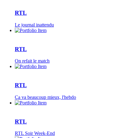
RTL
Le journal inattendu
RTL
On refait le match
RTL
Ça va beaucoup mieux, l'hebdo
RTL
RTL Soir Week-End