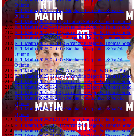
Quintin
RTL Matin (2025-02-15) : Stéphane Carpentier & Valérie
Quintin
RTL Matin (2025-02-14) : Thomas Sotto & Céline Landreau
RTL Matin (2025-02-13) : Amandine Bégot & Thomas Sotto
RTL Matin (2025-02-12) : Amandine Bégot & Thomas Sotto
RTL Matin (2025-02-11) : Amandine Bégot & Thomas Sotto
RTL Matin (2025-02-10) : Amandine Bégot & Thomas Sotto
RTL Matin (2025-02-09) : Stéphane Carpentier & Valérie
Quintin
RTL Matin (2025-02-08) : Stéphane Carpentier & Valérie
Quintin
RTL Matin (2025-02-07) : Amandine Bégot & Olivier Boy
RTL Matin (2025-02-06) : Amandine Bégot & Thomas Sotto
RTL Matin (2025-02-05) : Amandine Bégot & Thomas Sotto
RTL Matin (2025-02-04) : Amandine Bégot & Thomas Sotto
RTL Matin (2025-02-03) : Amandine Bégot & Thomas Sotto
RTL Matin (2025-02-02) : Stéphane Carpentier & Valérie
Quintin
RTL Matin (2025-02-01) : Stéphane Carpentier & Valérie
Quintin
RTL Matin (2025-01-31) : Thomas Sotto & Céline Landreau
RTL Matin (2025-01-30) : Amandine Bégot & Thomas Sotto
RTL Matin (2025-01-29) : Amandine Bégot & Thomas Sotto