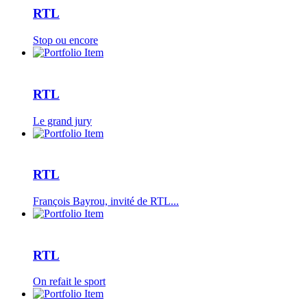
RTL
Stop ou encore
RTL
Le grand jury
RTL
François Bayrou, invité de RTL...
RTL
On refait le sport