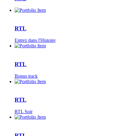
RTL
Entrez dans l'Histoire
RTL
Bonus track
RTL
RTL Soir
RTL