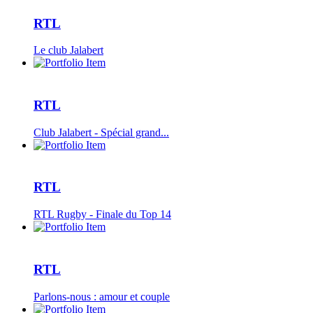
RTL
Le club Jalabert
RTL
Club Jalabert - Spécial grand...
RTL
RTL Rugby - Finale du Top 14
RTL
Parlons-nous : amour et couple