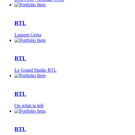
RTL
Laurent Gerra
RTL
Le Grand Studio RTL
RTL
On refait la télé
RTL