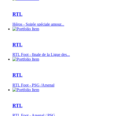
RTL
Héros - Soirée spéciale amour...
RTL
RTL Foot - finale de la Ligue des...
RTL
RTL Foot - PSG /Arsenal
RTL
RTL Foot - Arsenal / PSG