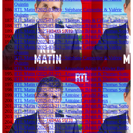
Quintin
RTL Matin (2025-03-08) : Stéphane Carpentier & Valérie
Quintin
RTL Matin (2025-03-07) : Thomas Sotto & Céline Landreau
RTL Matin (2025-03-06) : Amandine Bégot & Thomas Sotto
RTL Matin (2025-03-05) : Amandine Bégot & Thomas Sotto
RTL Matin (2025-03-04) : Amandine Bégot & Thomas Sotto
RTL Matin (2025-03-03) : Amandine Bégot & Thomas Sotto
RTL Matin (2025-03-02) : Stéphane Carpentier & Valérie
Quintin
RTL Matin (2025-03-01) : Stéphane Carpentier & Valérie
Quintin
RTL Matin (2025-02-28) : Amandine Bégot & Olivier Boy
RTL Matin (2025-02-27) : Amandine Bégot & Thomas Sotto
RTL Matin (2025-02-26) : Amandine Bégot & Thomas Sotto
RTL Matin (2025-02-25) : Amandine Bégot & Thomas Sotto
RTL Matin (2025-02-24) : Amandine Bégot & Thomas Sotto
RTL Matin (2025-02-23) : Antoine Cavaillé-Roux
RTL Matin (2025-02-22) : Antoine Cavaillé-Roux
RTL Matin (2025-02-21) : Amandine Bégot & Thomas Sotto
RTL Matin (2025-02-20) : Amandine Bégot & Thomas Sotto
RTL Matin (2025-02-19) : Amandine Bégot & Thomas Sotto
RTL Matin (2025-02-18) : Amandine Bégot & Thomas Sotto
RTL Matin (2025-02-17) : Amandine Bégot & Thomas Sotto
RTL Matin (2025-02-16) : Stéphane Carpentier & Valérie