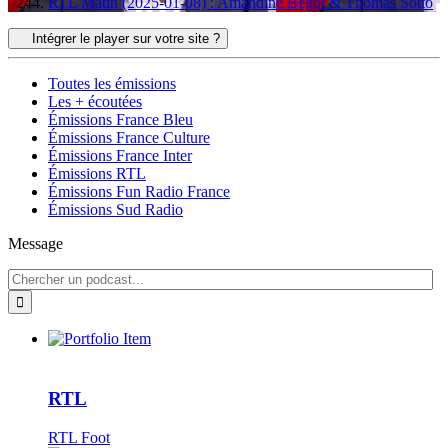
RTL Matin (2025-01-08) : Amandine Bégot & Thomas Sotto
Intégrer le player sur votre site ?
Toutes les émissions
Les + écoutées
Émissions France Bleu
Émissions France Culture
Émissions France Inter
Émissions RTL
Émissions Fun Radio France
Émissions Sud Radio
Message
RTL
RTL Foot