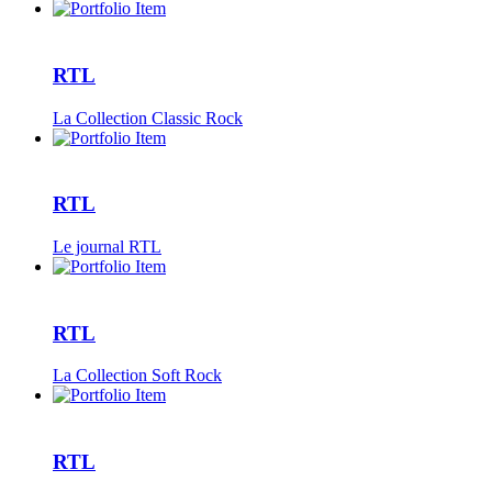
RTL
La Collection Classic Rock
RTL
Le journal RTL
RTL
La Collection Soft Rock
RTL