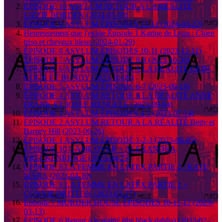
ÉPISODE 10 ASYLUM RETOUR A LA RÉALITÉ
LIZZIE BORDEN (2024-05-05)
ÉPISODE 9 ASYLUM ÉPISODES 12-13 (2024-03-22)
Heureusement que j'existe Épisode 1 Karine de Lyon : Chien
triso et cheveux bleus (2024-01-29)
ÉPISODE 8 ASYLUM ÉPISODES 10-11 (2023-12-11)
ÉPISODE 7 ASYLUM ÉPISODE 8-9 (2023-10-30)
ÉPISODE 6 ASYLUM RETOUR A LA RÉALITÉ GEIN,
KOCH ET BUNDY (2023-10-09)
ÉPISODE 5 ASYLUM ÉPISODE 6-7 (2023-09-18)
ÉPISODE 4 ASYLUM RETOUR A LA RÉALITÉ ANNE
FRANK ET JOSEF MENGELE (2023-09-04)
ÉPISODE 3 ASYLUM ÉPISODES 4-5 (2023-07-14)
ÉPISODE 2 ASYLUM RETOUR A LA RÉALITÉ Betty et
Barney Hill (2023-06-26)
ÉPISODE 1 ASYLUM ÉPISODE 1-2-3 (2023-06-05)
ÉPISODE 10 GAME OVER + ALEXANDRA
BRECKENRIDGE (2023-04-25)
ÉPISODE 9 LA FEMME EN LATEX PARTIE 2 / KATE
MARA (2023-04-10)
ÉPISODE 8 LA FEMME EN LATEX PARTIE 1 +
CONNIE BRITTON (2023-03-27)
Épisode 7 MURDER HOUSE ÉPISODES 10-11-12 (2023-
03-13)
ÉPISODE 6 Retour à la réalité (the black dahlia) (2023-02-