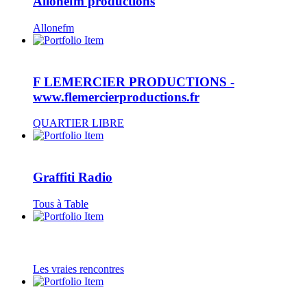
Allonefm productions
Allonefm
F LEMERCIER PRODUCTIONS -
www.flemercierproductions.fr
QUARTIER LIBRE
Graffiti Radio
Tous à Table
Les vraies rencontres