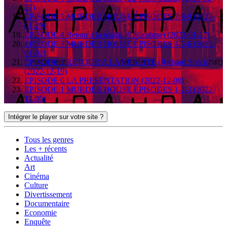
27)
ÉPISODE 5 MURDER HOUSE ÉPISODES 7-8-9 (2023-
01-29)
ÉPISODE 4 Retour à la réalité (Columbine) (2023-01-17)
ÉPISODE 3 MURDER HOUSE ÉPISODES 4-5-6 (2023-
01-02)
ÉPISODE 2 RETOUR A LA RÉALITÉ (Richard Speck)
(2022-12-19)
EPISODE 0 LA PRESENTATION (2022-12-08)
EPISODE 1 MURDER HOUSE ÉPISODES 1-2-3 (2022-
12-05)
Intégrer le player sur votre site ?
Tous les genres
Les + récents
Actualité
Art
Cinéma
Culture
Divertissement
Documentaire
Economie
Enquête