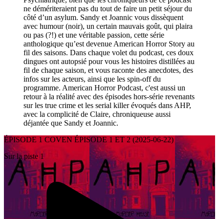
ne démériteraient pas du tout de faire un petit séjour du
côté d’un asylum. Sandy et Joannic vous dissèquent
avec humour (noir), un certain mauvais goût, qui plaira
ou pas (?!) et une véritable passion, cette série
anthologique qu’est devenue American Horror Story au
fil des saisons. Dans chaque volet du podcast, ces doux
dingues ont autopsié pour vous les histoires distillées au
fil de chaque saison, et vous raconte des anecdotes, des
infos sur les acteurs, ainsi que les spin-off du
programme. American Horror Podcast, c'est aussi un
retour à la réalité avec des épisodes hors-série revenants
sur les true crime et les serial killer évoqués dans AHP,
avec la complicité de Claire, chroniqueuse aussi
déjantée que Sandy et Joannic.
ÉPISODE 1 COVEN ÉPISODE 1 ET 2 (2025-06-22)
Sur la piste 1