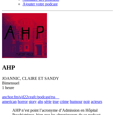
Ajouter votre podcast
AHP
JOANNIC, CLAIRE ET SANDY
Bimensuel
1 heure
anchor.fm/s/d22ceafc/podcast/rss
american
horror
story
ahs
série
true
crime
humour
noir
acteurs
AHP n’est point l’acronyme d’Admission en Hôpital
Psychiatrique, bien que les chroniqueurs de ce podcast