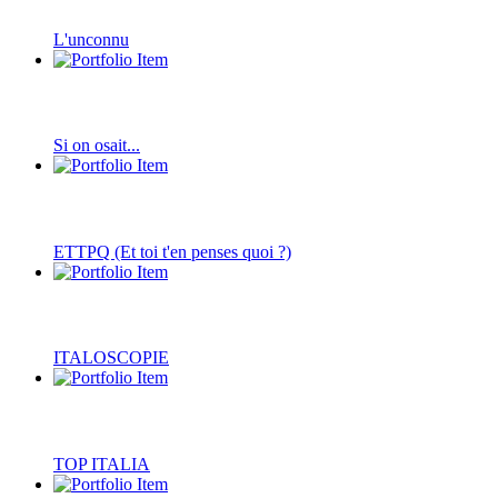
L'unconnu
Si on osait...
ETTPQ (Et toi t'en penses quoi ?)
ITALOSCOPIE
TOP ITALIA