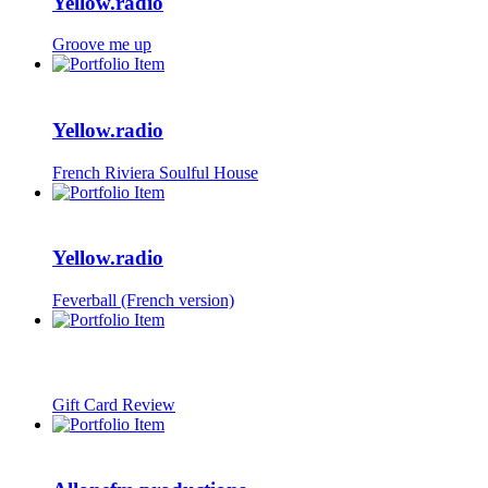
Yellow.radio
Groove me up
Yellow.radio
French Riviera Soulful House
Yellow.radio
Feverball (French version)
Gift Card Review