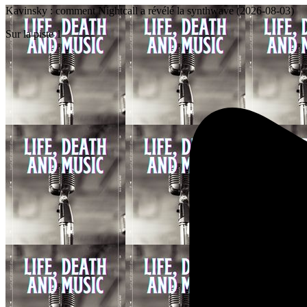
Kavinsky : comment Nightcall a révélé la synthwave (2026-08-03)
Sur la piste 1