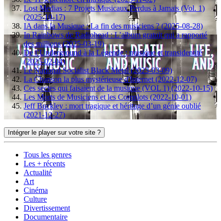
Lost Medias : 7 Projets Musicaux Perdus à Jamais (Vol. 1)
(2025-10-17)
IA dans la Musique : La fin des musiciens ? (2025-08-28)
In Rainbows de Radiohead : L’album gratuit qui a rapporté
des millions (2025-03-19)
De l’Underground à la Légende : musique et transidentité
(2025-02-04)
Le National Socialist Black Metal (2023-03-09)
La Chanson la plus mystérieuse d'Internet (2022-12-07)
Ces sectes qui faisaient de la musique (VOL 1) (2022-10-15)
Les Morts de Musiciens et les Complots (2022-10-01)
Jeff Buckley : mort tragique et héritage d’un génie oublié
(2021-12-27)
Intégrer le player sur votre site ?
Tous les genres
Les + récents
Actualité
Art
Cinéma
Culture
Divertissement
Documentaire