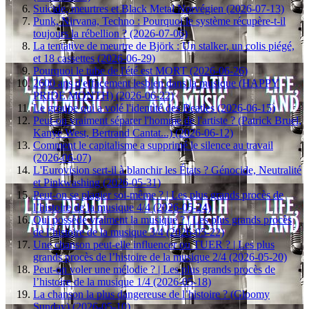
Suicide, meurtres et Black Metal Norvégien (2026-07-13)
Punk, Nirvana, Techno : Pourquoi le système récupère-t-il
toujours la rébellion ? (2026-07-06)
La tentative de meurtre de Björk : Un stalker, un colis piégé,
et 18 cassettes (2026-06-29)
Pourquoi le tube de l'été est MORT (2026-06-26)
2600 ans d'effacement lesbien dans la musique (HAPPY
PRIDE MONTH) (2026-06-22)
Le groupe qui a volé l'identité des Beatles (2026-06-15)
Peut-on vraiment séparer l'homme de l'artiste ? (Patrick Bruel,
Kanye West, Bertrand Cantat...) (2026-06-12)
Comment le capitalisme a supprimé le silence au travail
(2026-06-07)
L'Eurovision sert-il à blanchir les États ? Génocide, Neutralité
et Pinkwashing (2026-05-31)
Peut-on se plagier soi-même ? | Les plus grands procès de
l’histoire de la musique 4/4 (2026-05-24)
Qui possède vraiment la musique ? | Les plus grands procès
de l’histoire de la musique 3/4 (2026-05-22)
Une chanson peut-elle influencer ou TUER ? | Les plus
grands procès de l’histoire de la musique 2/4 (2026-05-20)
Peut-on voler une mélodie ? | Les plus grands procès de
l’histoire de la musique 1/4 (2026-05-18)
La chanson la plus dangereuse de l’histoire ? (Gloomy
Sunday) (2026-05-10)