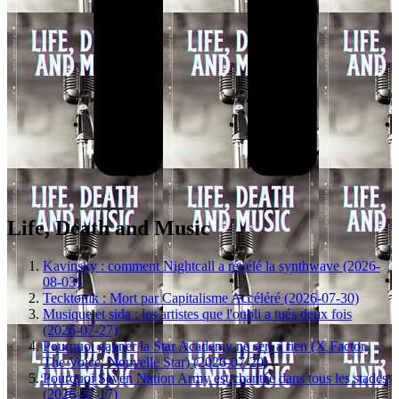
Life, Death and Music
Kavinsky : comment Nightcall a révélé la synthwave (2026-
08-03)
Tecktonik : Mort par Capitalisme Accéléré (2026-07-30)
Musique et sida : les artistes que l'oubli a tués deux fois
(2026-07-27)
Pourquoi gagner la Star Academy ne sert à rien (X Factor,
The Voice, Nouvelle Star) (2026-07-20)
Pourquoi Seven Nation Army est chantée dans tous les stades
(2026-07-17)