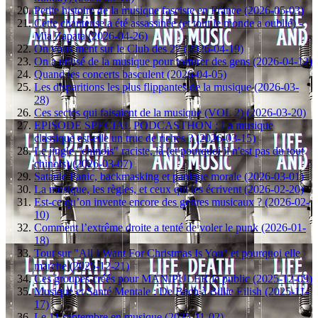
Petite histoire de la musique fasciste en France (2026-05-03)
Cette chanteuse a été assassinée (et tout le monde a oublié) -
Mia Zapata (2026-04-26)
On vous ment sur le Club des 27 (2026-04-19)
On a utilisé de la musique pour torturer des gens (2026-04-12)
Quand les concerts basculent (2026-04-05)
Les disparitions les plus flippantes de la musique (2026-03-
28)
Ces sectes qui faisaient de la musique (VOL 2) (2026-03-20)
EPISODE SPECIAL PODCASTHON : La musique
classique est-elle un truc de riches ? (2026-03-15)
Le jingle "chinois" raciste, là (et pourquoi il n'est pas du tout
chinois) (2026-03-07)
Satanic Panic, backmasking et panique morale (2026-03-01)
La musique, les règles, et ceux qui les écrivent (2026-02-20)
Est-ce qu’on invente encore des genres musicaux ? (2026-02-
10)
Comment l’extrême droite a tenté de voler le punk (2026-01-
18)
Tout sur "All I Want For Christmas Is You" et pourquoi elle
marche (2025-12-21)
Ces groupes créés pour MANIPULER le public (2025-12-09)
Musique et Santé Mentale : De Bach à Billie Eilish (2025-11-
17)
Le 11 septembre en musique (2025-11-02)