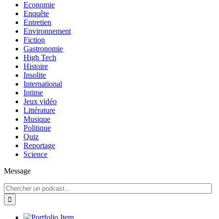
Economie
Enquête
Entretien
Environnement
Fiction
Gastronomie
High Tech
Histoire
Insolite
International
Intime
Jeux vidéo
Littérature
Musique
Politique
Quiz
Reportage
Science
Message