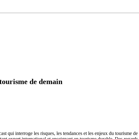
e tourisme de demain
cast qui interroge les risques, les tendances et les enjeux du tourisme
nt expert international et enseignant en tourisme durable. Des regards cr