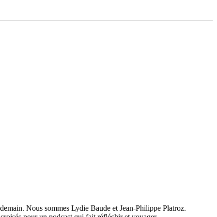
 de demain. Nous sommes Lydie Baude et Jean-Philippe Platroz.
oisés pour un podcast qui fait réfléchir et voyager...