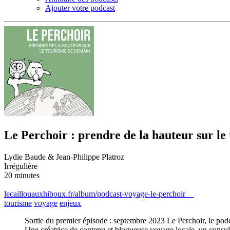
Ajouter votre podcast
Le Perchoir : prendre de la hauteur sur l
Lydie Baude & Jean-Philippe Platroz
Irrégulière
20 minutes
lecaillouauxhiboux.fr/album/podcast-voyage-le-perchoir
tourisme
voyage
enjeux
Sortie du premier épisode : septembre 2023 Le Perchoir, le pod
Une créatrice de contenu et blogueuse voyage locale, un consulta