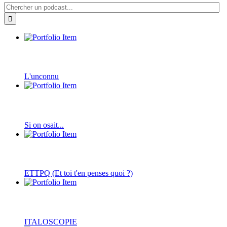
L'unconnu
Si on osait...
ETTPQ (Et toi t'en penses quoi ?)
ITALOSCOPIE