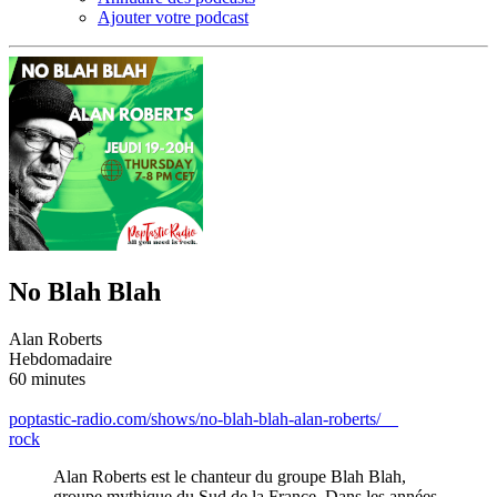
Ajouter votre podcast
No Blah Blah
Alan Roberts
Hebdomadaire
60 minutes
poptastic-radio.com/shows/no-blah-blah-alan-roberts/
rock
Alan Roberts est le chanteur du groupe Blah Blah,
groupe mythique du Sud de la France. Dans les années