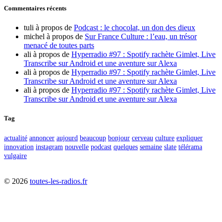
Commentaires récents
tuli
à propos de
Podcast : le chocolat, un don des dieux
michel
à propos de
Sur France Culture : l’eau, un trésor
menacé de toutes parts
ali
à propos de
Hyperradio #97 : Spotify rachète Gimlet, Live
Transcribe sur Android et une aventure sur Alexa
ali
à propos de
Hyperradio #97 : Spotify rachète Gimlet, Live
Transcribe sur Android et une aventure sur Alexa
ali
à propos de
Hyperradio #97 : Spotify rachète Gimlet, Live
Transcribe sur Android et une aventure sur Alexa
Tag
actualité
annoncer
aujourd
beaucoup
bonjour
cerveau
culture
expliquer
innovation
instagram
nouvelle
podcast
quelques
semaine
slate
télérama
vulgaire
©
2026
toutes-les-radios.fr