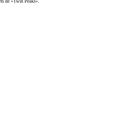
rets de «Twin Peaks».