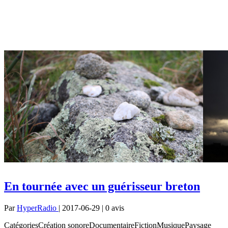
En tournée avec un guérisseur breton
Par
HyperRadio
| 2017-06-29 | 0
avis
CatégoriesCréation sonoreDocumentaireFictionMusiquePaysage