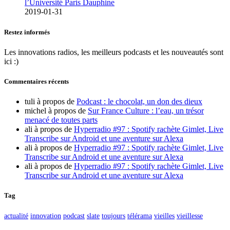
l’Université Paris Dauphine
2019-01-31
Restez informés
Les innovations radios, les meilleurs podcasts et les nouveautés sont
ici :)
Commentaires récents
tuli
à propos de
Podcast : le chocolat, un don des dieux
michel
à propos de
Sur France Culture : l’eau, un trésor
menacé de toutes parts
ali
à propos de
Hyperradio #97 : Spotify rachète Gimlet, Live
Transcribe sur Android et une aventure sur Alexa
ali
à propos de
Hyperradio #97 : Spotify rachète Gimlet, Live
Transcribe sur Android et une aventure sur Alexa
ali
à propos de
Hyperradio #97 : Spotify rachète Gimlet, Live
Transcribe sur Android et une aventure sur Alexa
Tag
actualité
innovation
podcast
slate
toujours
télérama
vieilles
vieillesse