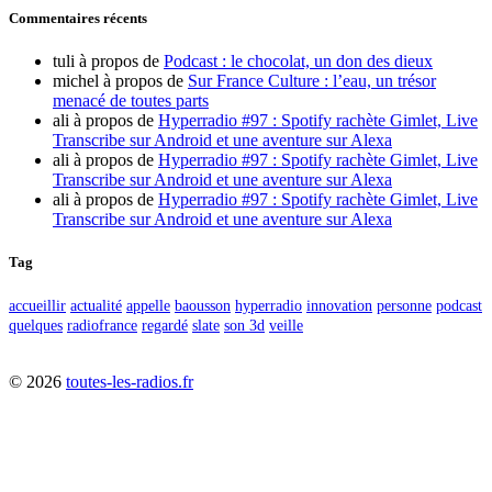
Commentaires récents
tuli
à propos de
Podcast : le chocolat, un don des dieux
michel
à propos de
Sur France Culture : l’eau, un trésor
menacé de toutes parts
ali
à propos de
Hyperradio #97 : Spotify rachète Gimlet, Live
Transcribe sur Android et une aventure sur Alexa
ali
à propos de
Hyperradio #97 : Spotify rachète Gimlet, Live
Transcribe sur Android et une aventure sur Alexa
ali
à propos de
Hyperradio #97 : Spotify rachète Gimlet, Live
Transcribe sur Android et une aventure sur Alexa
Tag
accueillir
actualité
appelle
baousson
hyperradio
innovation
personne
podcast
quelques
radiofrance
regardé
slate
son 3d
veille
©
2026
toutes-les-radios.fr