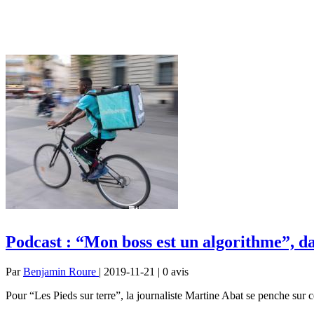
Podcast : “Mon boss est un algorithme”, da
Par
Benjamin Roure
| 2019-11-21 | 0
avis
Pour “Les Pieds sur terre”, la journaliste Martine Abat se penche sur c