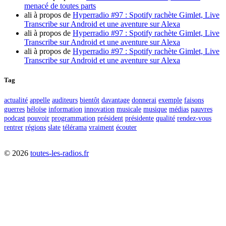
menacé de toutes parts
ali
à propos de
Hyperradio #97 : Spotify rachète Gimlet, Live
Transcribe sur Android et une aventure sur Alexa
ali
à propos de
Hyperradio #97 : Spotify rachète Gimlet, Live
Transcribe sur Android et une aventure sur Alexa
ali
à propos de
Hyperradio #97 : Spotify rachète Gimlet, Live
Transcribe sur Android et une aventure sur Alexa
Tag
actualité
appelle
auditeurs
bientôt
davantage
donnerai
exemple
faisons
guerres
héloïse
information
innovation
musicale
musique
médias
pauvres
podcast
pouvoir
programmation
président
présidente
qualité
rendez-vous
rentrer
régions
slate
télérama
vraiment
écouter
©
2026
toutes-les-radios.fr