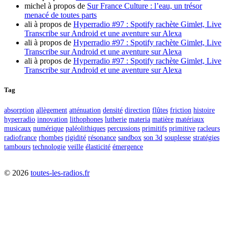
michel
à propos de
Sur France Culture : l’eau, un trésor
menacé de toutes parts
ali
à propos de
Hyperradio #97 : Spotify rachète Gimlet, Live
Transcribe sur Android et une aventure sur Alexa
ali
à propos de
Hyperradio #97 : Spotify rachète Gimlet, Live
Transcribe sur Android et une aventure sur Alexa
ali
à propos de
Hyperradio #97 : Spotify rachète Gimlet, Live
Transcribe sur Android et une aventure sur Alexa
Tag
absorption
allègement
atténuation
densité
direction
flûtes
friction
histoire
hyperradio
innovation
lithophones
lutherie
materia
matière
matériaux
musicaux
numérique
paléolithiques
percussions
primitifs
primitive
racleurs
radiofrance
rhombes
rigidité
résonance
sandbox
son 3d
souplesse
stratégies
tambours
technologie
veille
élasticité
émergence
©
2026
toutes-les-radios.fr