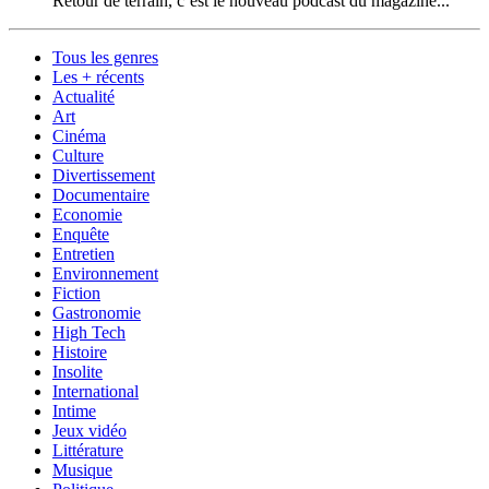
Retour de terrain, c’est le nouveau podcast du magazine...
Tous les genres
Les + récents
Actualité
Art
Cinéma
Culture
Divertissement
Documentaire
Economie
Enquête
Entretien
Environnement
Fiction
Gastronomie
High Tech
Histoire
Insolite
International
Intime
Jeux vidéo
Littérature
Musique