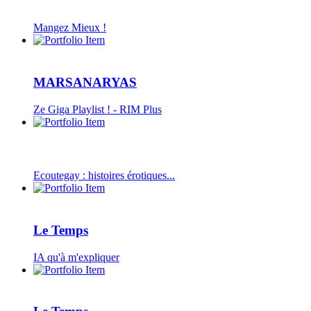
Mangez Mieux !
MARSANARYAS
Ze Giga Playlist ! - RIM Plus
Ecoutegay : histoires érotiques...
Le Temps
IA qu'à m'expliquer