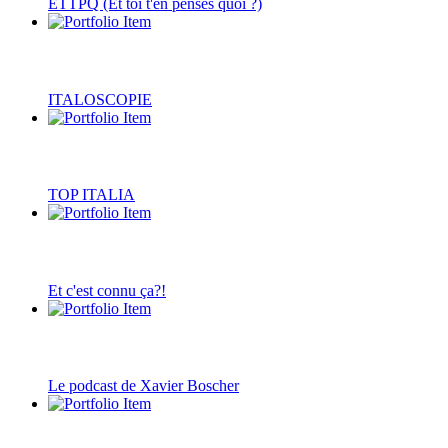
ETTPQ (Et toi t'en penses quoi ?)
ITALOSCOPIE
TOP ITALIA
Et c'est connu ça?!
Le podcast de Xavier Boscher