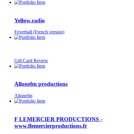
Yellow.radio
Feverball (French version)
Gift Card Review
Allonefm productions
Allonefm
F LEMERCIER PRODUCTIONS -
www.flemercierproductions.fr