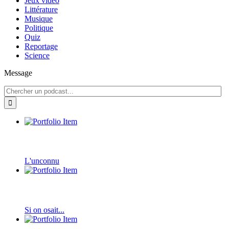
Jeux vidéo
Littérature
Musique
Politique
Quiz
Reportage
Science
Message
L'unconnu
Si on osait...