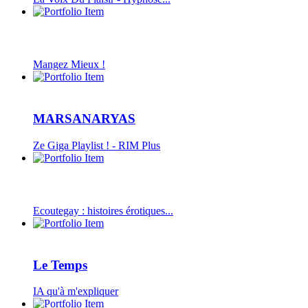
Mangez Mieux !
MARSANARYAS
Ze Giga Playlist ! - RIM Plus
Ecoutegay : histoires érotiques...
Le Temps
IA qu'à m'expliquer