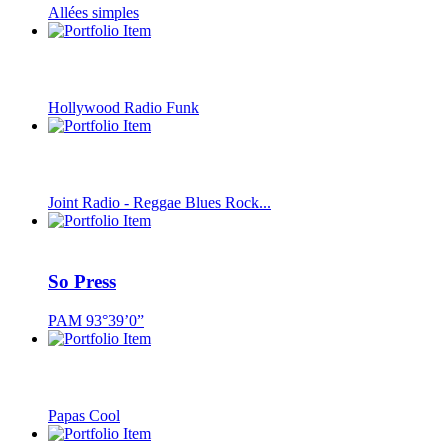
Allées simples
Hollywood Radio Funk
Joint Radio - Reggae Blues Rock...
So Press
PAM 93°39’0”
Papas Cool