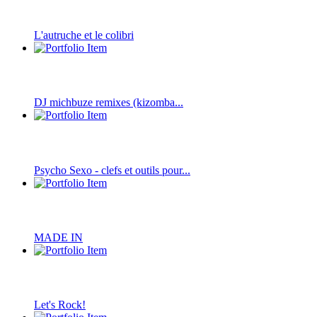
L'autruche et le colibri
DJ michbuze remixes (kizomba...
Psycho Sexo - clefs et outils pour...
MADE IN
Let's Rock!