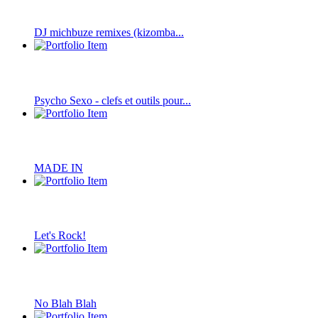
DJ michbuze remixes (kizomba...
Psycho Sexo - clefs et outils pour...
MADE IN
Let's Rock!
No Blah Blah