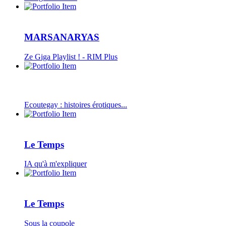
MARSANARYAS
Ze Giga Playlist ! - RIM Plus
Ecoutegay : histoires érotiques...
Le Temps
IA qu'à m'expliquer
Le Temps
Sous la coupole