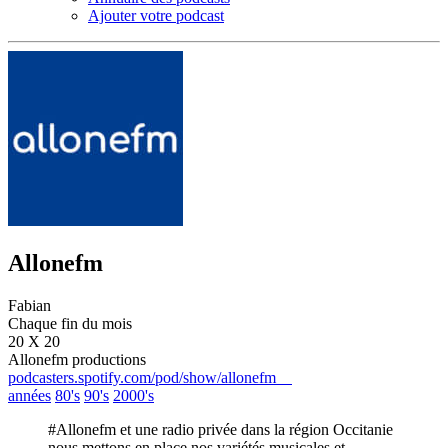
Ajouter votre podcast
Allonefm
Fabian
Chaque fin du mois
20 X 20
Allonefm productions
podcasters.spotify.com/pod/show/allonefm
années
80's
90's
2000's
#Allonefm et une radio privée dans la région Occitanie
nous mettons en place nos variétés musicales et